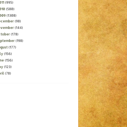
011
(995)
010
(580)
009
(1308)
ecember
(98)
ovember
(144)
ctober
(178)
eptember
(198)
ugust
(177)
ly
(156)
une
(156)
ay
(123)
ril
(78)