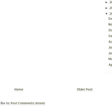
2
►
2
►
2
▼
D
N
O
S
A
Ju
J
M
Ap
Home
Older Post
ibe to:
Post Comments (Atom)