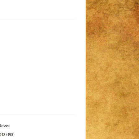
 News
012
(198)