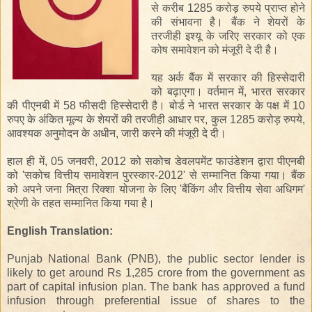
से
करीब
1285
करोड़
रुपये
प्राप्त होने
की संभावना
है।
बैंक
ने
शेयरों
के
तरजीही
इश्यू के जरिए
सरकार को
एक
कोष
समावेशन
को मंजूरी दे दी है
।
यह
अर्क
बैंक में
सरकार
की
हिस्सेदारी
को बढ़ाएगा।
वर्तमान में
,
भारत सरकार
की
पीएनबी
में 58
फीसदी हिस्सेदारी
है
।
बोर्ड
ने
भारत सरकार के
पक्ष
में
10
रुपए
के
अंकित मूल्य
के
शेयरों
की
तरजीही
आधार
पर
,
कुल
1285
करोड़
रुपये
,
आवश्यक अनुमोदन
के
अधीन
, जारी करने की
मंजूरी
दे
दी
।
हाल ही में
,
05
जनवरी,
2012
को
सकोच
डेवलपमेंट फाउंडेशन
द्वारा
पीएनबी
को '
सकोच
वित्तीय समावेशन
पुरस्कार
-
2012
'
से सम्मानित किया गया
।
बैंक
को
अपने
जना
मित्रा
रिक्शा
योजना
के
लिए
'
बैंकिंग और
वित्तीय
सेवा
अधिगम
'
श्रेणी
के
तहत
सम्मानित किया गया है
।
English Translation:
Punjab National Bank (PNB), the public sector lender is
likely to get around Rs 1,285 crore from the government as
part of capital infusion plan. The bank has approved a fund
infusion through preferential issue of shares to the