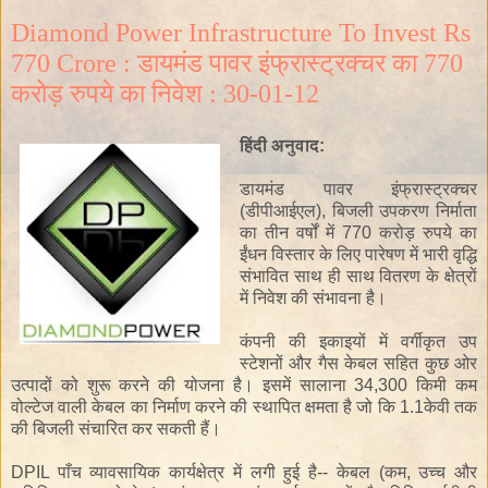
Diamond Power Infrastructure To Invest Rs
770 Crore : डायमंड पावर इंफ्रास्ट्रक्चर का 770
करोड़ रुपये का निवेश : 30-01-12
हिंदी
अनुवाद
:
डायमंड
पावर
इंफ्रास्ट्रक्चर
(
डीपीआईएल
)
, बिजली
उपकरण निर्माता
का
तीन वर्षों में
770
करोड़
रुपये
का
ईंधन
विस्तार
के लिए
पारेषण में
भारी वृद्धि
संभावित
साथ ही साथ
वितरण के
क्षेत्रों
में
निवेश
की
संभावना
है।
कंपनी की
इकाइयों में वर्गीकृत
उप
स्टेशनों
और
गैस
केबल
सहित
कुछ ओर
उत्पादों को
शुरू
करने
की योजना है।
इसमें
सालाना
34,300
किमी
कम
वोल्टेज
वाली
केबल
का
निर्माण
करने
की
स्थापित
क्षमता
है
जो कि
1.1केवी
तक
की
बिजली
संचारित कर सकती हैं
।
DPIL
पाँच व्यावसायिक
कार्यक्षेत्र
में
लगी हुई है--
केबल
(
कम
, उच्च
और