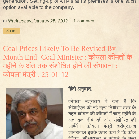
generation. Setting-up of ATM's at its premises is one such
option available to the company.
at
Wednesday, January 25, 2012
1 comment:
Share
Coal Prices Likely To Be Revised By
Month End: Coal Minister : कोयला कीमतों के
महीने के अंत तक संशोधित होने की संभावना :
कोयला मंत्री : 25-01-12
हिंदी
अनुवाद
:
कोयला मंत्रालय
ने कहा है
कि
सीआईएल
की
नई मूल्य निर्धारण
तंत्र
के
तहत
कोयले
की
कीमतों
में
चालू
महीने के
अंत
तक
नीचे
की ओर
संशोधित
की
जाएँगी।
कोयला मंत्री
श्रीप्रकाश
जायसवाल
इसके ऊपर कहा है
कि
कोल
इंडिया
(सीआईएल
)
ने
कोयले
के मूल्य