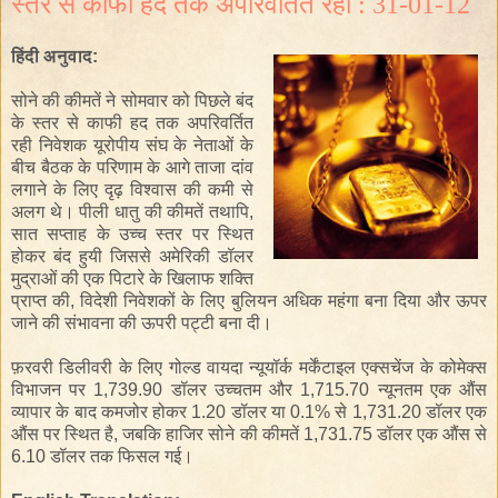
स्तर से काफी हद तक अपरिवर्तित रहा : 31-01-12
हिंदी
अनुवाद
:
सोने की कीमतें
ने
सोमवार को
पिछले
बंद
के स्तर से
काफी
हद
तक
अपरिवर्तित
रही
निवेशक
यूरोपीय संघ
के
नेताओं
के
बीच
बैठक
के
परिणाम
के
आगे
ताजा
दांव
लगाने के लिए
दृढ़ विश्वास
की कमी
से
अलग थे
।
पीली धातु
की
कीमतें
तथापि,
सात
सप्ताह के
उच्च
स्तर
पर स्थित
होकर बंद हुयी
जिससे
अमेरिकी डॉलर
मुद्राओं
की एक पिटारे
के
खिलाफ
शक्ति
प्राप्त
की
,
विदेशी
निवेशकों के लिए
बुलियन
अधिक
महंगा
बना
दिया
और
ऊपर
जाने की
संभावना
की
ऊपरी पट्टी
बना दी।
फ़रवरी
डिलीवरी के लिए
गोल्ड
वायदा
न्यूयॉर्क मर्केंटाइल एक्सचेंज
के
कोमेक्स
विभाजन
पर
1,739.90
डॉलर
उच्चतम
और
1,715.70
न्यूनतम
एक औंस
व्यापार
के बाद
कमजोर
होकर
1.20
डॉलर या
0.1%
से 1,731.20
डॉलर
एक
औंस
पर
स्थित
है
,
जबकि
हाजिर
सोने की कीमतें
1,731.75
डॉलर
एक औंस
से
6.10
डॉलर तक
फिसल गई
।