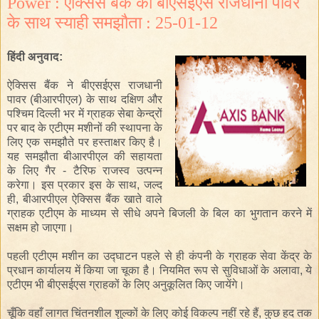
Power : ऐक्सिस बैंक का बीएसईएस राजधानी पावर
के साथ स्याही समझौता : 25-01-12
हिंदी
अनुवाद
:
ऐक्सिस बैंक
ने
बीएसईएस
राजधानी
पावर (
बीआरपीएल
)
के
साथ
दक्षिण
और
पश्चिम
दिल्ली
भर
में
ग्राहक
सेबा
केन्द्रों
पर
बाद
के
एटीएम
मशीनों
की
स्थापना
के
लिए
एक समझौते
पर
हस्ताक्षर
किए
है
।
यह समझौता
बीआरपीएल
की सहायता
के लिए
गैर - टैरिफ
राजस्व उत्पन्न
करेगा।
इस प्रकार
इस के साथ
,
जल्द
ही,
बीआरपीएल
ऐक्सिस बैंक
खाते
वाले
ग्राहक
एटीएम के माध्यम से
सीधे
अपने
बिजली के बिल
का
भुगतान
करने
में
सक्षम
हो जाएगा
।
पहली
एटीएम मशीन
का उद्घाटन
पहले
से
ही
कंपनी
के
ग्राहक सेवा
केंद्र
के
प्रधान कार्यालय
में
किया जा चूका
है
।
नियमित
रूप
से
सुविधाओं के अलावा
,
ये
एटीएम
भी
बीएसईएस
ग्राहकों
के
लिए
अनुकूलित
किए जायेंगे
।
चूँकि वहाँ
लागत
चिंतनशील
शुल्कों
के लिए
कोई विकल्प नहीं
रहे
हैं
,
कुछ हद तक