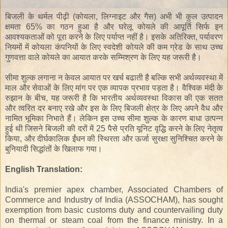
बिजली
के
थर्मल
पीढ़ी
(
कोयला,
लिग्नाइट
और गैस
)
अभी भी
कुल
उत्पादन
क्षमता
65
%
का
गठन
हुआ है और
घरेलू
कोयले की आपूर्ति
सिर्फ
इन
आवश्यकताओं
को पूरा करने के लिए पर्याप्त
नहीं है
।
इसके
अतिरिक्त
, पर्यावरण
नियमों
में
कोयला
कंपनियों के लिए
स्वदेशी
कोयले की
कम
ग्रेड के साथ
उच्च
गुणवत्ता वाले
कोयले
का
आयात
करके
सम्मिश्रण
के
लिए
यह जरूरी
है
।
सीमा शुल्क
लगाना
न केवल
आयात पर
खर्च
बढाती
है
बल्कि
सभी
अर्थव्यवस्था
में
माल और सेवाओं
के
लिए
मांग पर
एक
व्यापक
प्रभाव पड़ता है
।
वैश्विक
मंदी
के
रुझान
के
बीच
, यह जरूरी
है
कि
भारतीय अर्थव्यवस्था
विकास
की एक सतत
और
त्वरित दर
बनाए रखे और
इस के लिए
बिजली क्षेत्र
के
लिए अपने
वैध और
नामित
भूमिका निभाते हैं
।
लेकिन इस
उच्च
सीमा शुल्क
के
कारण
बाधा उत्पन्न
हुई थी
जिसने
बिजली की दरों
में
25
पैसे
प्रति यूनिट
वृद्धि
करने
के
लिए
नेतृत्व
किया,
और
दीर्घकालिक
ईंधन
की
स्थिरता और
ऊर्जा सुरक्षा
सुनिश्चित करने के
बुनियादी सिद्धांतों
के
खिलाफ
गया
।
English Translation:
India's premier apex chamber, Associated Chambers of
Commerce and Industry of India (ASSOCHAM), has sought
exemption from basic customs duty and countervailing duty
on thermal or steam coal from the finance ministry. In a