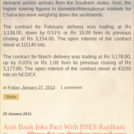
demand amidst arrivals from the Southern states. Also, the
higher sowing figures in domestic/International markets for
Chana too were weighing down the sentiments.
The contract for February delivery was trading at Rs
3,138.00, down by 0.51% or Rs 16.00 from its previous
closing of Rs 3,154.00. The open interest of the contract
stood at 111140 lots.
The contract for March delivery was trading at Rs 3,178.00,
up by 0.03% or Rs 1.00 from its previous closing of Rs
3,177.00. The open interest of the contract stood at 43260
lots on NCDEX.
at
Friday, January 27, 2012
1 comment:
Share
25 January 2012
Axis Bank Inks Pact With BSES Rajdhani