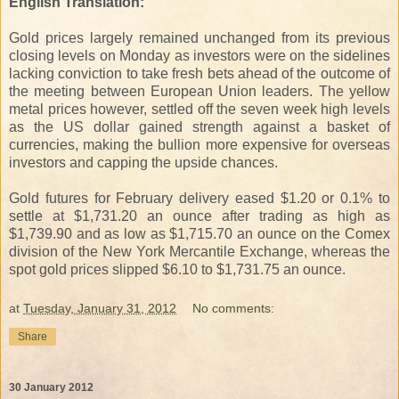
English Translation:
Gold prices largely remained unchanged from its previous
closing levels on Monday as investors were on the sidelines
lacking conviction to take fresh bets ahead of the outcome of
the meeting between European Union leaders. The yellow
metal prices however, settled off the seven week high levels
as the US dollar gained strength against a basket of
currencies, making the bullion more expensive for overseas
investors and capping the upside chances.
Gold futures for February delivery eased $1.20 or 0.1% to
settle at $1,731.20 an ounce after trading as high as
$1,739.90 and as low as $1,715.70 an ounce on the Comex
division of the New York Mercantile Exchange, whereas the
spot gold prices slipped $6.10 to $1,731.75 an ounce.
at
Tuesday, January 31, 2012
No comments:
Share
30 January 2012