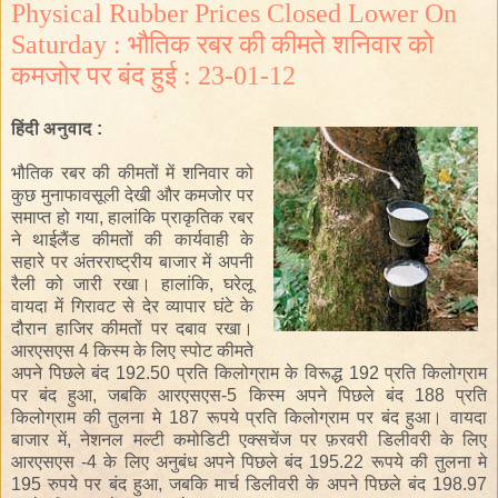
Physical Rubber Prices Closed Lower On
Saturday : भौतिक रबर की कीमते शनिवार को
कमजोर पर बंद हुई : 23-01-12
हिंदी
अनुवाद
:
भौतिक
रबर
की
कीमतों
में
शनिवार
को
कुछ
मुनाफावसूली
देखी
और
कमजोर
पर
समाप्त
हो
गया
,
हालांकि
प्राकृतिक
रबर
ने
थाईलैंड
कीमतों
की
कार्यवाही
के
सहारे
पर
अंतरराष्ट्रीय
बाजार
में
अपनी
रैली
को
जारी
रखा।
हालांकि
,
घरेलू
वायदा
में
गिरावट
से
देर
व्यापार
घंटे
के
दौरान
हाजिर
कीमतों
पर
दबाव
रखा।
आरएसएस
4
किस्म
के
लिए
स्पोट
कीमते
अपने
पिछले
बंद
192.50
प्रति
किलोग्राम
के
विरूद्ध
192
प्रति
किलोग्राम
पर
बंद
हुआ
,
जबकि
आरएसएस
-5
किस्म
अपने
पिछले
बंद
188
प्रति
किलोग्राम
की
तुलना
मे
187
रूपये
प्रति
किलोग्राम
पर
बंद
हुआ।
वायदा
बाजार
में
,
नेशनल
मल्टी
कमोडिटी
एक्सचेंज
पर
फ़रवरी
डिलीवरी
के
लिए
आरएसएस
-4
के
लिए
अनुबंध
अपने
पिछले
बंद
195.22
रूपये
की
तुलना
मे
195
रुपये
पर
बंद
हुआ
,
जबकि
मार्च
डिलीवरी
के
अपने
पिछले
बंद
198.97