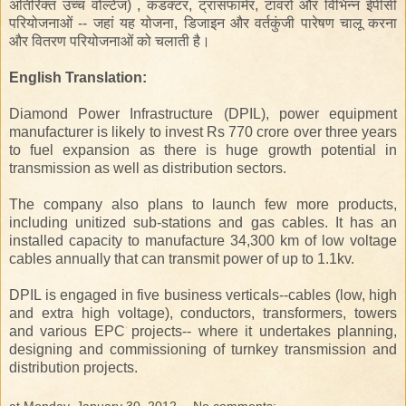
अतिरिक्त
उच्च वोल्टेज
)
,
कंडक्टर
,
ट्रांसफार्मर,
टावरों
और विभिन्न
ईपीसी
परियोजनाओं
-
-
जहां यह
योजना
, डिजाइन
और
वर्तकुंजी
पारेषण
चालू करना
और वितरण
परियोजनाओं
को
चलाती है।
English Translation:
Diamond Power Infrastructure (DPIL), power equipment
manufacturer is likely to invest Rs 770 crore over three years
to fuel expansion as there is huge growth potential in
transmission as well as distribution sectors.
The company also plans to launch few more products,
including unitized sub-stations and gas cables. It has an
installed capacity to manufacture 34,300 km of low voltage
cables annually that can transmit power of up to 1.1kv.
DPIL is engaged in five business verticals--cables (low, high
and extra high voltage), conductors, transformers, towers
and various EPC projects-- where it undertakes planning,
designing and commissioning of turnkey transmission and
distribution projects.