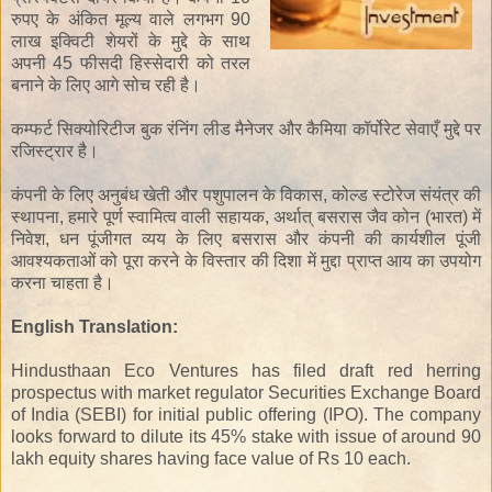
रुपए
के
अंकित मूल्य
वाले
लगभग 90
लाख
इक्विटी
शेयरों
के मुद्दे
के
साथ
अपनी
45
फीसदी हिस्सेदारी
को
तरल
बनाने के
लिए
आगे सोच रही
है।
कम्फर्ट
सिक्योरिटीज
बुक रंनिंग
लीड मैनेजर
और
कैमिया
कॉर्पोरेट सेवाएँ
मुद्दे पर
रजिस्ट्रार
है।
कंपनी के लिए
अनुबंध खेती
और
पशुपालन
के
विकास
,
कोल्ड स्टोरेज
संयंत्र
की
स्थापना
,
हमारे
पूर्ण स्वामित्व वाली सहायक
,
अर्थात्
बसरास
जैव
कोन
(भारत)
में
निवेश,
धन
पूंजीगत व्यय
के
लिए
बसरास
और
कंपनी
की कार्यशील पूंजी
आवश्यकताओं
को
पूरा
करने
के विस्तार
की
दिशा
में
मुद्दा
प्राप्त आय
का
उपयोग
करना
चाहता
है
।
English Translation:
Hindusthaan Eco Ventures has filed draft red herring
prospectus with market regulator Securities Exchange Board
of India (SEBI) for initial public offering (IPO). The company
looks forward to dilute its 45% stake with issue of around 90
lakh equity shares having face value of Rs 10 each.