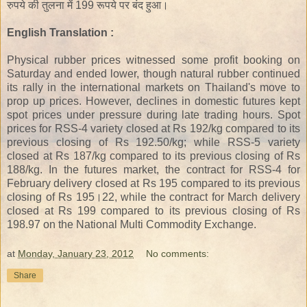
रुपये
की
तुलना
में
199
रूपये
पर
बंद
हुआ।
English Translation :
Physical rubber prices witnessed some profit booking on
Saturday and ended lower, though natural rubber continued
its rally in the international markets on Thailand's move to
prop up prices. However, declines in domestic futures kept
spot prices under pressure during late trading hours. Spot
prices for RSS-4 variety closed at Rs 192/kg compared to its
previous closing of Rs 192.50/kg; while RSS-5 variety
closed at Rs 187/kg compared to its previous closing of Rs
188/kg. In the futures market, the contract for RSS-4 for
February delivery closed at Rs 195 compared to its previous
closing of Rs 195
।
22, while the contract for March delivery
closed at Rs 199 compared to its previous closing of Rs
198.97 on the National Multi Commodity Exchange.
at
Monday, January 23, 2012
No comments:
Share