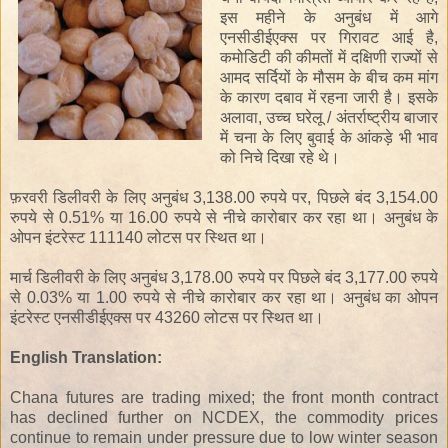
इस
महीने के अनुबंध
में
आगे
एनसीडीईएक्स
पर
गिरावट आई है
,
कमोडिटी की कीमतों
में
दक्षिणी
राज्यों
से
आमद
सर्दियों के मौसम
के
बीच
कम
मांग
के कारण
दबाव में
रहना
जारी है।
इसके
अलावा,
उच्च
घरेलू
/ अंतर्राष्ट्रीय
बाजार
में
चना
के लिए
बुवाई
के आंकड़े
भी
भाव
को निचे दिखा
रहे थे
।
फ़रवरी
डिलीवरी
के लिए
अनुबंध
3,138.00
रुपये पर
,
पिछले
बंद
3,154.00
रुपये
से
0.51%
या
16.00
रुपये
से
नीचे
कारोबार कर रहा था
।
अनुबंध
के
ओपन इंटरेस्ट
111140
लोटस पर स्थित
था
।
मार्च
डिलीवरी
के लिए
अनुबंध
3,178.00
रुपये पर
पिछले
बंद
3,177.00
रुपये
से
0.03%
या
1.00
रुपये
से
नीचे
कारोबार कर रहा था
।
अनुबंध
का
ओपन
इंटरेस्ट
एनसीडीईएक्स
पर
43260
लोटस पर स्थित
था।
English Translation:
Chana futures are trading mixed; the front month contract
has declined further on NCDEX, the commodity prices
continue to remain under pressure due to low winter season