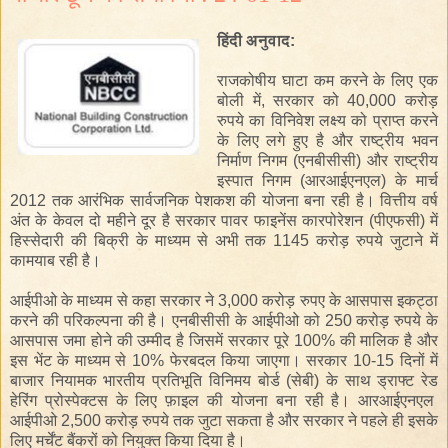
हिंदी
अनुवाद
:
राजकोषीय घाटा
कम
करने
के
लिए
एक
बोली में
,
सरकार को
40,000 करोड़
रुपये
का
विनिवेश
लक्ष्य
को प्राप्त करने
के
लिए
लगे हुए
है
और
राष्ट्रीय
भवन
निर्माण
निगम
(एनबीसीसी)
और
राष्ट्रीय
इस्पात निगम
(आरआईएनएल)
के
मार्च
2012 तक
आरंभिक सार्वजनिक पेशकश
की योजना बना रही है
।
वित्तीय
वर्ष
अंत
के
केवल
दो महीने
दूर है
सरकार
पावर फाइनेंस कारपोरेशन
(पीएफसी)
में
हिस्सेदारी की बिक्री
के
माध्यम
से
अभी तक
1145
करोड़
रुपये
जुटाने
में
कामयाब रही है
।
आईपीओ
के माध्यम से
कहा
सरकार ने
3,000 करोड़ रुपए
के
आसपास
इकट्ठा
करने की
परिकल्पना की
है
।
एनबीसीसी
के
आईपीओ
को
250 करोड़ रुपये
के
आसपास
जमा
होने
की
उम्मीद
है
जिसमें
सरकार
पूरे
100%
की
मालिक
है
और
इस भेंट
के
माध्यम
से
10
%
फेरबदल
किया जाएगा
।
सरकार
10-15
दिनों में
बाजार नियामक
भारतीय प्रतिभूति
विनिमय बोर्ड (सेबी)
के
साथ
ड्राफ्ट रेड
हेरिंग
प्रोस्पेक्टस
के
लिए
फ़ाइल
की योजना बना रही है
।
आरआईएनएल
आईपीओ
2,500 करोड़
रुपये
तक
जुटा
सकता है और
सरकार ने पहले ही
इसके
लिए
मर्चेंट बैंकरों
को
नियुक्त
किया
दिया है।