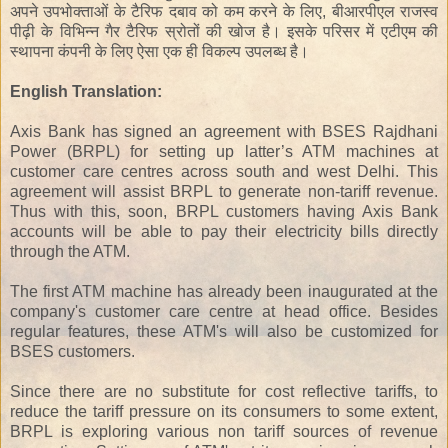
अपने उपभोक्ताओं
के
टैरिफ
दबाव
को
कम
करने
के
लिए
,
बीआरपीएल
राजस्व
पीढ़ी के
विभिन्न
गैर
टैरिफ
स्रोतों
की
खोज
है।
इसके
परिसर
में
एटीएम
की
स्थापना
कंपनी के लिए
ऐसा एक
ही
विकल्प
उपलब्ध
है।
English Translation:
Axis Bank has signed an agreement with BSES Rajdhani
Power (BRPL) for setting up latter’s ATM machines at
customer care centres across south and west Delhi. This
agreement will assist BRPL to generate non-tariff revenue.
Thus with this, soon, BRPL customers having Axis Bank
accounts will be able to pay their electricity bills directly
through the ATM.
The first ATM machine has already been inaugurated at the
company's customer care centre at head office. Besides
regular features, these ATM's will also be customized for
BSES customers.
Since there are no substitute for cost reflective tariffs, to
reduce the tariff pressure on its consumers to some extent,
BRPL is exploring various non tariff sources of revenue