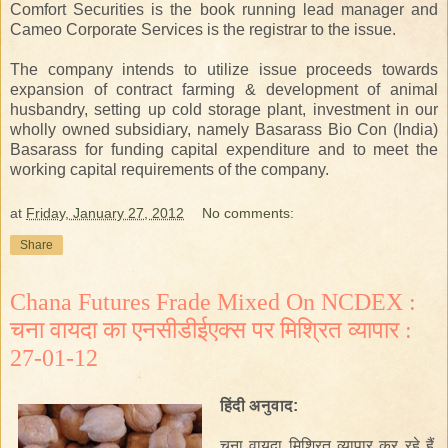
Comfort Securities is the book running lead manager and
Cameo Corporate Services is the registrar to the issue.
The company intends to utilize issue proceeds towards
expansion of contract farming & development of animal
husbandry, setting up cold storage plant, investment in our
wholly owned subsidiary, namely Basarass Bio Con (India)
Basarass for funding capital expenditure and to meet the
working capital requirements of the company.
at
Friday, January 27, 2012
No comments:
Share
Chana Futures Frade Mixed On NCDEX :
चना वायदा का एनसीडीईएक्स पर मिश्रित व्यापार :
27-01-12
हिंदी
अनुवाद
:
चना
वायदा
मिश्रित
व्यापार कर रहे हैं
,