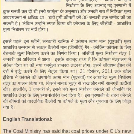
निर्धारण
के
लिए
अपनाई
गई
प्रणाली में
कुछ
गलती
कर दी थी
(
नये
फार्मूला
के
अनुसार
)
और
उनकी राय में
निश्चित
मूल्य
आवश्यकता
से अधिक
था
। घटी हुयी
कीमतों
की
30
जनवरी
तक
उम्मीद की जा
सकती
है
।
लेकिन उन्होंने
स्पष्ट
किया की
कोयला
के लिए जीसीवी
-
आधारित
मूल्य निर्धारण
रद्द
नहीं
होगा
।
इससे पहले इस महीने
,
सरकारी
खनिक
ने
वर्तमान
ऊष्मा
मान
(यूएच
वी)
मूल्य
आधारित
उन्नयन
से
सकल
कैलोरी मान
(
जीसीवी
)
गैर - कोकिंग
कोयला
के लिए
बेंचमार्क
मूल्य निर्धारण
करने का निर्णय लिया
।
जीसीवी
मूल्य निर्धारण
तंत्र
1
जनवरी को
अस्तित्व में आया। इसके
बावजूद
तथ्य
है
कि
कोयला मंत्रालय
ने
संकेत दिया था
की
नया
फार्मूला
राजस्व
तटस्थ
होगा
, इसने
जीवाश्म ईंधन
की
दरों
में
वृद्धि
करने
के
लिए
नेतृत्व किया था
।
31 दिसंबर
, 2011
तक
कोल
इंडिया
ने
कोयले की
उपयोगी
ऊष्मा
मान
(
यूएचवी
)
पर
आधारित
मूल्य निर्धारण
तंत्र
का पालन किया था
, जिसने
मानक
सूत्र से
राख और
नमी सामग्री
कटौती
की।
हालांकि
,
1 जनवरी
से
, इसने
नये
मूल्य निर्धारण
कोयले की
जीसीवी
पर
आधारित
तंत्र
के लिए
स्थानांतरित कर दिया
है।
इस प्रणाली के तहत
कोयले
की
कीमतों
को
वास्तविक
कैलोरी
या
कोयले
के मूल्य
और
गुणवत्ता
के
लिए
जोड़ा
गया है।
English Translational:
The Coal Ministry has said that coal prices under CIL's new