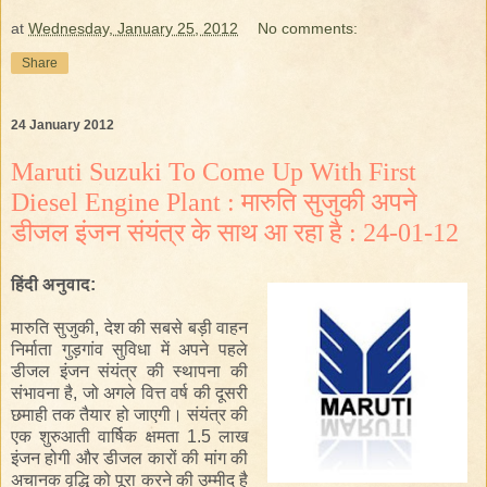
at
Wednesday, January 25, 2012
No comments:
Share
24 January 2012
Maruti Suzuki To Come Up With First
Diesel Engine Plant : मारुति सुजुकी अपने
डीजल इंजन संयंत्र के साथ आ रहा है : 24-01-12
हिंदी
अनुवाद
:
मारुति सुजुकी
,
देश की सबसे बड़ी
वाहन
निर्माता
गुड़गांव
सुविधा
में
अपने
पहले
डीजल इंजन
संयंत्र
की
स्थापना
की
संभावना
है
, जो
अगले वित्त वर्ष
की
दूसरी
छमाही
तक
तैयार
हो जाएगी।
संयंत्र
की
एक शुरुआती
वार्षिक क्षमता
1.5 लाख
इंजन
होगी
और
डीजल
कारों की
मांग
की
अचानक
वृद्धि
को
पूरा
करने
की
उम्मीद है