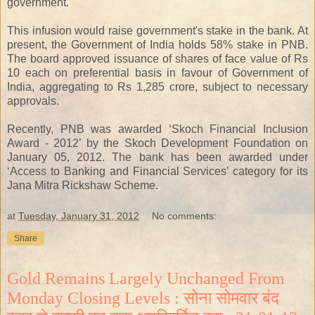
government.
This infusion would raise government's stake in the bank. At
present, the Government of India holds 58% stake in PNB.
The board approved issuance of shares of face value of Rs
10 each on preferential basis in favour of Government of
India, aggregating to Rs 1,285 crore, subject to necessary
approvals.
Recently, PNB was awarded ‘Skoch Financial Inclusion
Award - 2012’ by the Skoch Development Foundation on
January 05, 2012. The bank has been awarded under
‘Access to Banking and Financial Services’ category for its
Jana Mitra Rickshaw Scheme.
at
Tuesday, January 31, 2012
No comments:
Share
Gold Remains Largely Unchanged From
Monday Closing Levels : सोना सोमवार बंद