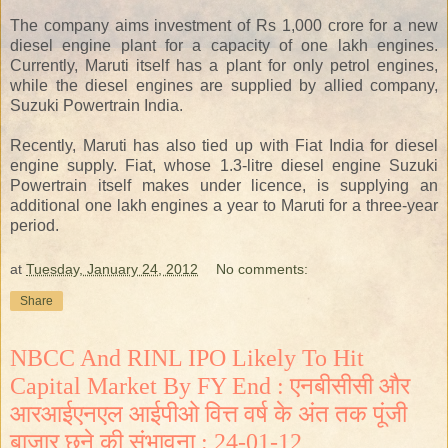
The company aims investment of Rs 1,000 crore for a new
diesel engine plant for a capacity of one lakh engines.
Currently, Maruti itself has a plant for only petrol engines,
while the diesel engines are supplied by allied company,
Suzuki Powertrain India.
Recently, Maruti has also tied up with Fiat India for diesel
engine supply. Fiat, whose 1.3-litre diesel engine Suzuki
Powertrain itself makes under licence, is supplying an
additional one lakh engines a year to Maruti for a three-year
period.
at
Tuesday, January 24, 2012
No comments:
Share
NBCC And RINL IPO Likely To Hit
Capital Market By FY End : एनबीसीसी और
आरआईएनएल आईपीओ वित्त वर्ष के अंत तक पूंजी
बाजार छूने की संभावना : 24-01-12