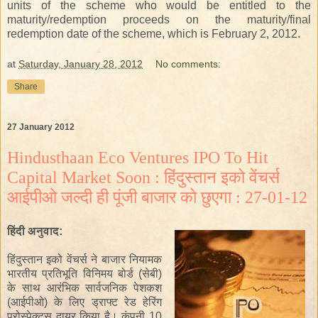
units of the scheme who would be entitled to the
maturity/redemption proceeds on the maturity/final
redemption date of the scheme, which is February 2, 2012.
at
Saturday, January 28, 2012
No comments:
Share
27 January 2012
Hindusthaan Eco Ventures IPO To Hit
Capital Market Soon : हिंदुस्तान इको वेंचर्स
आईपीओ जल्दी ही पूंजी बाजार को छुएगा : 27-01-12
हिंदी
अनुवाद
:
हिंदुस्तान
इको
वेंचर्स
ने
बाजार नियामक
भारतीय प्रतिभूति
विनिमय बोर्ड (सेबी
)
के
साथ
आरंभिक सार्वजनिक पेशकश
(आईपीओ)
के लिए
ड्राफ्ट रेड हेरिंग
प्रोस्पेक्टस
दायर किया है
।
कंपनी
10