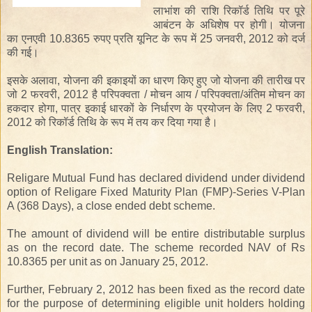
लाभांश
की राशि
रिकॉर्ड तिथि
पर
पूरे
आबंटन के
अधिशेष
पर
होगी
।
योजना
का एनएवी
10.8365
रुपए
प्रति यूनिट
के
रूप
में
25
जनवरी,
2012
को
दर्ज
की गई।
इसके अलावा,
योजना
की इकाइयों
का धारण
किए हुए
जो
योजना की
तारीख
पर
जो
2 फरवरी
,
2012
है
परिपक्वता
/
मोचन
आय
/
परिपक्वता
/अंतिम
मोचन
का
हकदार
होगा
,
पात्र
इकाई धारकों
के
निर्धारण
के
प्रयोजन
के लिए
2 फरवरी
,
2012
को
रिकॉर्ड तिथि के
रूप
में
तय
कर दिया गया है
।
English Translation:
Religare Mutual Fund has declared dividend under dividend
option of Religare Fixed Maturity Plan (FMP)-Series V-Plan
A (368 Days), a close ended debt scheme.
The amount of dividend will be entire distributable surplus
as on the record date. The scheme recorded NAV of Rs
10.8365 per unit as on January 25, 2012.
Further, February 2, 2012 has been fixed as the record date
for the purpose of determining eligible unit holders holding