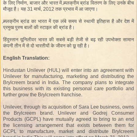
के लिए
निर्माण
, बाजार
और
भारत में
ब्र्य्लक्रीम
ब्रांड
वितरण के लिए
उनके बीच
मौजूद
है
। यह
31 मार्च
,
2012
तक
प्रभाव में
आ जाएगा।
ब्र्य्लक्रीम
ब्रांड
का
भारत में
एक
लंबे समय से स्थायी
इतिहास
है
और
देश में
प्रमुख
पुरुष
बालों की स्टाइल
की
ब्रांड
है
।
हिंदुस्तान यूनिलीवर
भारत की सबसे बड़ी
तेजी से बढ़
रही
उपभोक्ता सामान
कंपनी
तीन
में से
दो
भारतीयों
के जीवन
को
छू रही
है।
English Translation:
Hindustan Unilever (HUL) will enter into an agreement with
Unilever for manufacturing, marketing and distributing the
Brylcreem brand in India. The company plans to integrate
this business with its existing personal care portfolio and
further grow the Brylcreem franchise.
Unilever, through its acquisition of Sara Lee business, owns
the Brylcreem brand. Unilever and Godrej Consumer
Products (GCPL) have mutually agreed to bring to an end
the licensing arrangement that exists between them for
GCPL to manufacture, market and distribute Brylcreem