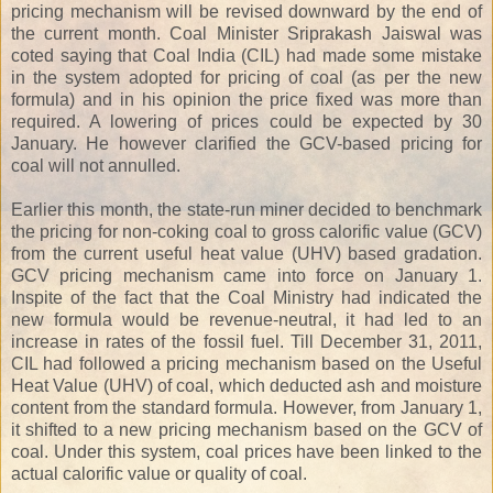
pricing mechanism will be revised downward by the end of
the current month. Coal Minister Sriprakash Jaiswal was
coted saying that Coal India (CIL) had made some mistake
in the system adopted for pricing of coal (as per the new
formula) and in his opinion the price fixed was more than
required. A lowering of prices could be expected by 30
January. He however clarified the GCV-based pricing for
coal will not annulled.
Earlier this month, the state-run miner decided to benchmark
the pricing for non-coking coal to gross calorific value (GCV)
from the current useful heat value (UHV) based gradation.
GCV pricing mechanism came into force on January 1.
Inspite of the fact that the Coal Ministry had indicated the
new formula would be revenue-neutral, it had led to an
increase in rates of the fossil fuel. Till December 31, 2011,
CIL had followed a pricing mechanism based on the Useful
Heat Value (UHV) of coal, which deducted ash and moisture
content from the standard formula. However, from January 1,
it shifted to a new pricing mechanism based on the GCV of
coal. Under this system, coal prices have been linked to the
actual calorific value or quality of coal.