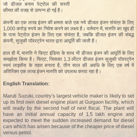
जो
डीजल
बनाम
पेट्रोल की
सस्ती
कीमत
की वजह से
उत्पन्न हो गई है
।
कंपनी
का
एक लाख
इंजन
की
क्षमता
बाले
एक नये
डीजल इंजन
संयंत्र के लिए
1,000 करोड़
रुपये
का
निवेश
करने का लक्ष्य है।
वर्तमान में,
मारुति
का
खुद
ही
के पास
पेट्रोल इंजन
के लिए
एक संयंत्र
है,
जबकि
डीजल इंजन
की
संबद्ध
कंपनी
, सुजुकी
पॉवरट्रेन
भारत
द्वारा
आपूर्ति की जाती है
।
हाल ही में,
मारुति
ने
फिएट इंडिया
के
साथ
भी
डीजल इंजन
की
आपूर्ति
के
लिए
समझोता किया है
।
फिएट,
जिसका
1.3
लीटर
डीजल इंजन
सुजुकी
पॉवर
ट्रेन
स्वयं
लाइसेंस के तहत
बनाता
है
,
तीन साल की अवधि
के
लिए
एक वर्ष
में
अतिरिक्त
एक लाख
इंजन
मारुति
को
उपलव्ध करवा रहा
है।
English Translation:
Maruti Suzuki, country’s largest vehicle maker is likely to set
up its first own diesel engine plant at Gurgaon facility, which
will ready by the second half of next fiscal. The plant will
have an initial annual capacity of 1.5 lakh engine and
expected to meet the sudden increased demand for diesel
cars which has arisen because of the cheaper price of diesel
versus petrol.