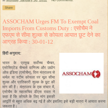
at
Monday, January 30, 2012
No comments:
Share
ASSOCHAM Urges FM To Exempt Coal
Imports From Customs Duty : एसोचैम ने
एफएम से सीमा शुल्क से कोयला आयात छूट देने का
आग्रह किया : 30-01-12
हिंदी
अनुवाद
:
भारत के प्रमुख
सर्वोच्च
चैम्बर
,
एसोसिएटेड चैम्बर्स
वाणिज्य
और
उद्योग
ऑफ
इंडिया (
एसोचैम
)
,
वित्त मंत्रालय
से
थर्मल
या
स्टीम कोयला
पर
मूल सीमा
शुल्क
और
प्रतिकारी शुल्क
के
छूट
की
मांग की है
।
मंत्रालय के
एक संचार
में,
एसोचैम
के महासचिव
डीएस
रावत
ने
कहा है
कि
कोयले
के लिए मांग
इसकी
आपूर्ति
से
बहुत
अधिक
बढ़ गई है
और इसलिए
इसे
बड़ी मात्रा में
आयात
करना
जरूरत है
।