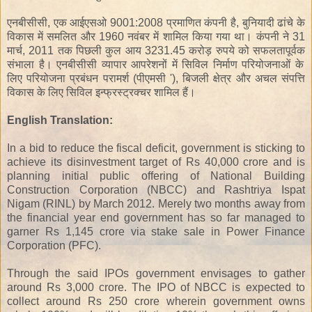
एनबीसीसी
,
एक आईएसओ
9001:2008
प्रमाणित कंपनी
है,
बुनियादी ढांचे के
विकास
में
समलित
और
1960 नवंबर में
शामिल
किया
गया
था
।
कंपनी ने
31
मार्च
, 2011
तक पिछली
कुल
आय
3231.45
करोड़
रुपये
को
सफलतापूर्वक
संभाला है।
एनबीसीसी
व्यापार आपरेशनों
में
सिविल निर्माण
परियोजनाओं
के
लिए
परियोजना
प्रबंधन परामर्श
(
पीएमसी
'
)
,
बिजली क्षेत्र
और
अचल संपत्ति
विकास
के
लिए
सिविल
इन्फ्रस्ट्रक्चर
शामिल हैं।
English Translation:
In a bid to reduce the fiscal deficit, government is sticking to
achieve its disinvestment target of Rs 40,000 crore and is
planning initial public offering of National Building
Construction Corporation (NBCC) and Rashtriya Ispat
Nigam (RINL) by March 2012. Merely two months away from
the financial year end government has so far managed to
garner Rs 1,145 crore via stake sale in Power Finance
Corporation (PFC).
Through the said IPOs government envisages to gather
around Rs 3,000 crore. The IPO of NBCC is expected to
collect around Rs 250 crore wherein government owns