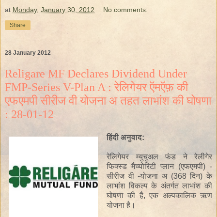
at
Monday, January 30, 2012
No comments:
Share
28 January 2012
Religare MF Declares Dividend Under
FMP-Series V-Plan A : रेलिगेयर ऍमऍफ़ की
एफएमपी सीरीज वी योजना अ तहत लाभांश की घोषणा
: 28-01-12
हिंदी
अनुवाद
:
रेलिगेयर
म्युचुअल फंड
ने
रेलीगेर
फिक्स्ड
मैच्योरिटी प्लान
(
एफएमपी
)
-
सीरीज
वी
-योजना
अ
(368
दिन
)
के
लाभांश विकल्प
के
अंतर्गत
लाभांश
की
घोषणा की है
,
एक अल्पकालिक
ऋण
योजना
है।