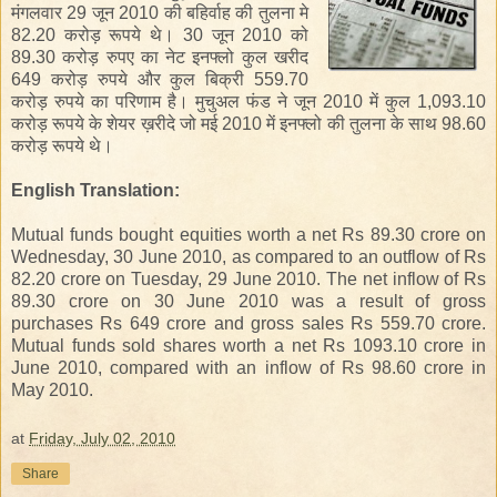
मंगलवार
29
जून
2010
की
बहिर्वाह
की
तुलना
मे
82.20
करोड़
रूपये
थे।
30
जून
2010
को
89.30
करोड़
रुपए
का
नेट
इनफ्लो
कुल
खरीद
649
करोड़
रुपये
और
कुल
बिक्री
559.70
करोड़
रुपये
का
परिणाम
है।
मुचुअल
फंड
ने
जून
2010
में
कुल
1,093.10
करोड़
रूपये
के
शेयर
ख़रीदे
जो
मई
2010
में
इनफ्लो
की
तुलना
के
साथ
98.60
करोड़
रूपये
थे।
English Translation:
Mutual funds bought equities worth a net Rs 89.30 crore on
Wednesday, 30 June 2010, as compared to an outflow of Rs
82.20 crore on Tuesday, 29 June 2010. The net inflow of Rs
89.30 crore on 30 June 2010 was a result of gross
purchases Rs 649 crore and gross sales Rs 559.70 crore.
Mutual funds sold shares worth a net Rs 1093.10 crore in
June 2010, compared with an inflow of Rs 98.60 crore in
May 2010.
at
Friday, July 02, 2010
Share