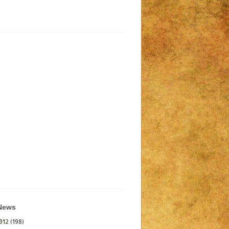
 News
012
(198)