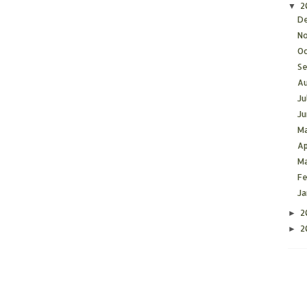
2
▼
D
N
O
S
A
Ju
J
M
Ap
M
F
J
2
►
2
►