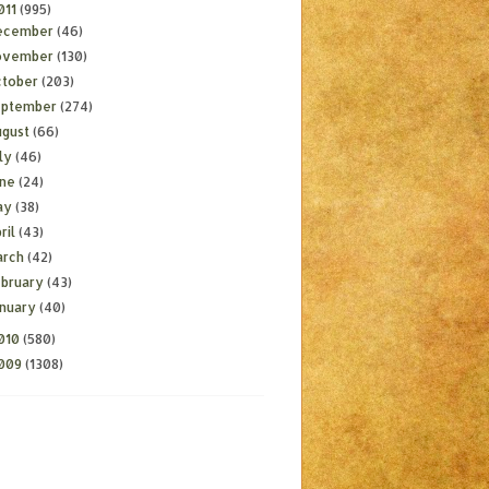
011
(995)
ecember
(46)
ovember
(130)
ctober
(203)
eptember
(274)
ugust
(66)
ly
(46)
une
(24)
ay
(38)
ril
(43)
arch
(42)
ebruary
(43)
anuary
(40)
010
(580)
009
(1308)