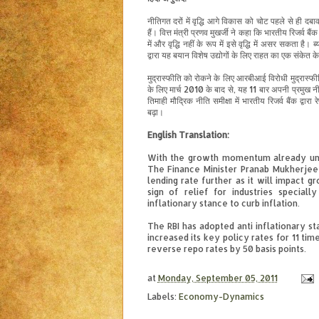
नीतिगत दरों में वृद्धि आगे विकास को चोट पहले से ही द
हैं। वित्त मंत्री प्रणव मुखर्जी ने कहा कि भारतीय रिजर्व
में और वृद्धि नहीं के रूप में इसे वृद्धि में असर सकता है। ब्
द्वारा यह बयान विशेष उद्योगों के लिए राहत का एक संकेत के 
मुद्रास्फीति को रोकने के लिए आरबीआई विरोधी मुद्रास्फी
के लिए मार्च 2010 के बाद से, यह 11 बार अपनी प्रमुख नीत
तिमाही मौद्रिक नीति समीक्षा में भारतीय रिजर्व बैंक द्वा
बढ़ा।
English Translation:
With the growth momentum already unde
The Finance Minister Pranab Mukherjee 
lending rate further as it will impact 
sign of relief for industries speciall
inflationary stance to curb inflation.
The RBI has adopted anti inflationary sta
increased its key policy rates for 11 tim
reverse repo rates by 50 basis points.
at
Monday, September 05, 2011
Labels:
Economy-Dynamics