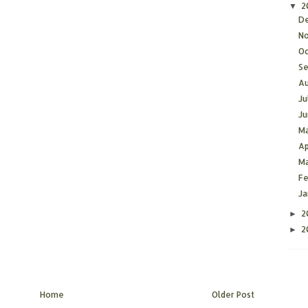
2
▼
D
N
O
S
A
Ju
J
M
Ap
M
F
J
2
►
2
►
Home
Older Post