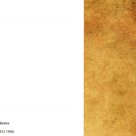
 News
012
(198)