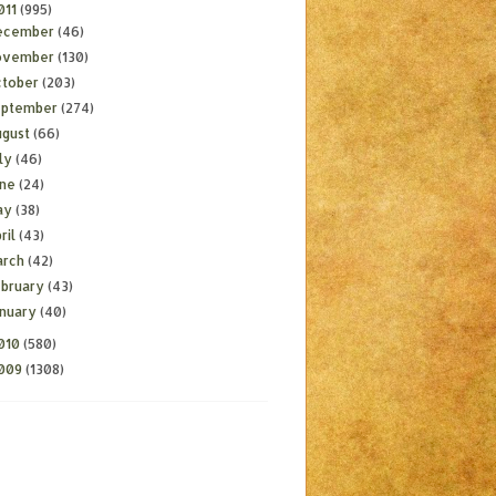
011
(995)
ecember
(46)
ovember
(130)
ctober
(203)
eptember
(274)
ugust
(66)
ly
(46)
une
(24)
ay
(38)
ril
(43)
arch
(42)
ebruary
(43)
anuary
(40)
010
(580)
009
(1308)