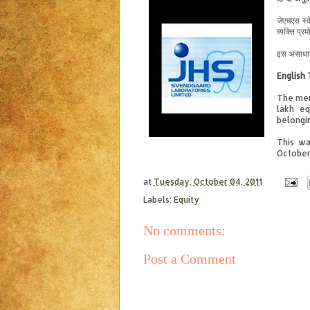
जेएचएस
स्वे
व्यक्ति
प्रम
इस
असाधा
English 
The mem
lakh eq
belongi
This wa
October
at
Tuesday, October 04, 2011
Labels:
Equity
No comments:
Post a Comment