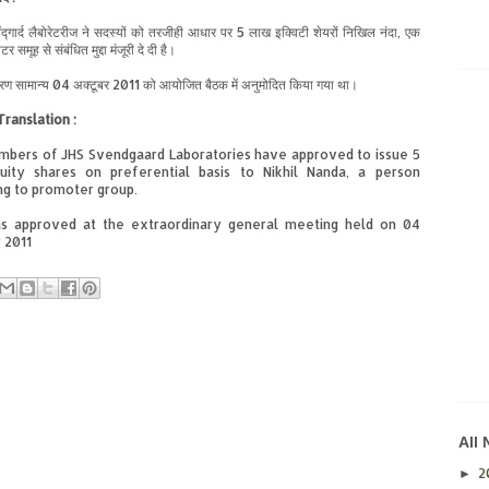
ंद्गार्द
लैबोरेटरीज
ने
सदस्यों
को
तरजीही
आधार
पर
5
लाख
इक्विटी
शेयरों
निखिल
नंदा
,
एक
ोटर
समूह
से
संबंधित
मुद्दा
मंजूरी
दे
दी
है।
रण
सामान्य
04
अक्टूबर
2011
को
आयोजित
बैठक
में
अनुमोदित
किया
गया
था।
Translation :
bers of JHS Svendgaard Laboratories have approved to issue 5
uity shares on preferential basis to Nikhil Nanda, a person
ng to promoter group.
s approved at the extraordinary general meeting held on 04
 2011
All
2
►