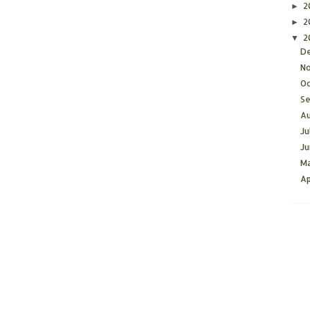
2
►
2
►
2
▼
D
N
O
S
A
Ju
J
M
Ap