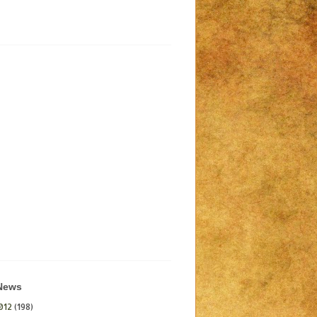
 News
012
(198)