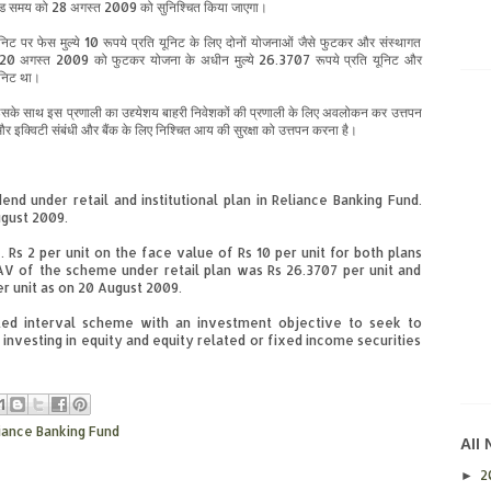
कोड समय को 28 अगस्त
2009
को सुनिश्चित किया जाएगा।
 यूनिट पर फेस मुल्ये 10 रूपये प्रति यूनिट के लिए दोनों योजनाओं जैसे फुटकर और संस्थागत
20
अगस्त
2009
को फुटकर योजना के अधीन मुल्ये 26.3707 रूपये प्रति यूनिट और
ूनिट था।
ली इसके साथ इस प्रणाली का उद्द्येशय बाहरी निवेशकों की प्रणाली के लिए अवलोकन कर उत्तपन
ी और इक्विटी संबंधी और बैंक के लिए निश्चित आय की सुरक्षा को उत्तपन करना है।
nd under retail and institutional plan in Reliance Banking Fund.
ugust 2009.
 Rs 2 per unit on the face value of Rs 10 per unit for both plans
 NAV of the scheme under retail plan was Rs 26.3707 per unit and
er unit as on 20 August 2009.
nted interval scheme with an investment objective to seek to
investing in equity and equity related or fixed income securities
iance Banking Fund
All
2
►