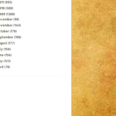
011
(995)
010
(580)
009
(1308)
ecember
(98)
ovember
(144)
ctober
(178)
eptember
(198)
ugust
(177)
ly
(156)
une
(156)
ay
(123)
ril
(78)