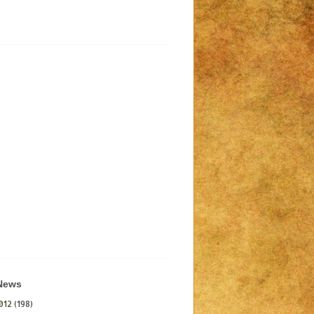
 News
012
(198)