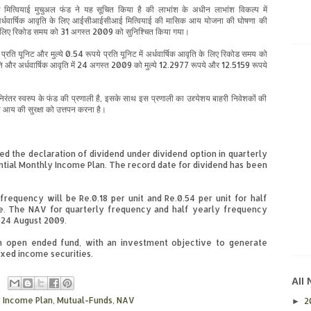
ई
मित्वियाई
मुचुअल फंड ने यह सूचित किया है की लाभांश के अधीन लाभांश विकल्प में
अर्धवार्षिक आवृति के लिए आईसीआईसीआई मित्वियाई की मासिक आय योजना की घोषणा की
 लिए रिकोड समय को 31 अगस्त
2009
को सुनिश्चित किया गया।
े प्रति यूनिट और मुल्ये 0.54 रूपये प्रति यूनिट
में
अर्धवार्षिक आवृति के लिए रिकोड समय को
 और अर्धवार्षिक आवृति में
24
अगस्त
2009
को मुल्ये 12.2977 रूपये और 12.5159 रूपये
स्वरुप के फंड की प्रणाली है, इसके साथ इस प्रणाली का उद्द्येशय बाहरी निवेशकों की
ित आय की सुरक्षा को उत्तपन करना है।
ed the declaration of dividend under dividend option in quarterly
ntial Monthly Income Plan. The record date for dividend has been
requency will be Re.0.18 per unit and Re.0.54 per unit for half
e. The NAV for quarterly frequency and half yearly frequency
n 24 August 2009.
an open ended fund, with an investment objective to generate
ixed income securities.
All
y Income Plan
,
Mutual-Funds
,
NAV
2
►