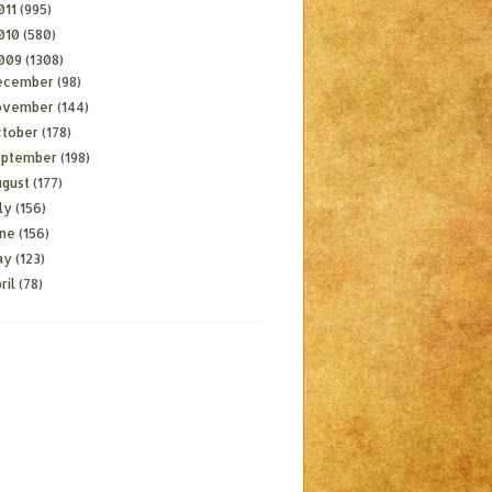
011
(995)
010
(580)
009
(1308)
ecember
(98)
ovember
(144)
ctober
(178)
eptember
(198)
ugust
(177)
ly
(156)
une
(156)
ay
(123)
ril
(78)