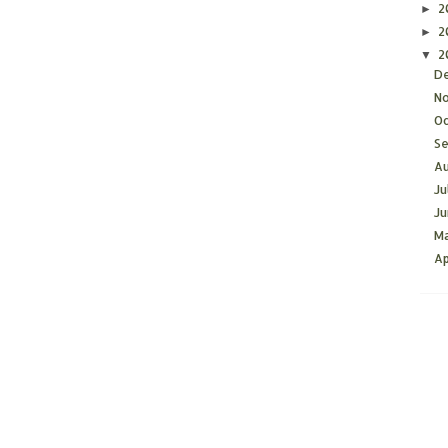
2
►
2
►
2
▼
D
N
O
S
A
Ju
J
M
Ap