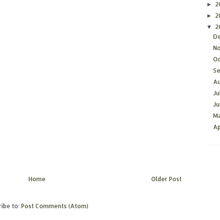
2
►
2
►
2
▼
D
N
O
S
A
Ju
J
M
Ap
Home
Older Post
ibe to:
Post Comments (Atom)