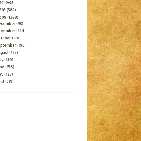
011
(995)
010
(580)
009
(1308)
ecember
(98)
ovember
(144)
ctober
(178)
eptember
(198)
ugust
(177)
ly
(156)
une
(156)
ay
(123)
ril
(78)