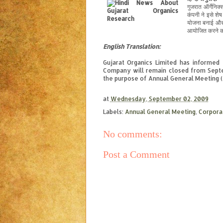
गुजरात ऑर्गेनिक
कंपनी ने इसे शे
योजना बनाई और
आयोजित करने 
English
Translation
:
Gujarat Organics Limited has informed
Company will remain closed from Septe
the purpose of Annual General Meeting 
at
Wednesday, September 02, 2009
Labels:
Annual General Meeting
,
Corpor
No comments:
Post a Comment