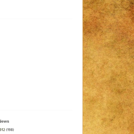
 News
012
(198)