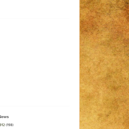
 News
012
(198)