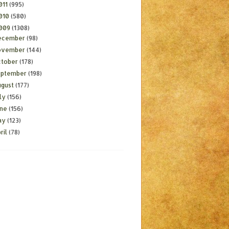
011
(995)
010
(580)
009
(1308)
ecember
(98)
ovember
(144)
ctober
(178)
eptember
(198)
ugust
(177)
ly
(156)
une
(156)
ay
(123)
ril
(78)