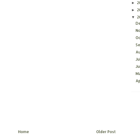
2
►
2
►
2
▼
D
N
O
S
A
Ju
J
M
Ap
Home
Older Post