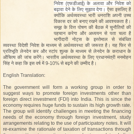
निवेश (एफडीआई) के अलावा और निवेश को
बढ़ावा देने के लिए सुझाव देगा।
ऐसा
इसलिए
है
क्योंकि
अर्थव्यवस्था
भारी
धनराशि
अपनी
उच्च
विकास
दर
को
बनाए
रखने
की
आवश्यकता
है।
समूह
के
वित्त
पोषण
की
बैठक
में
चुनौतियों
की
पहचान
करेगा
और
अध्ययन
से
पता
चला
है
भागीदारी
नोट्स
के
इस्तेमाल
से
संबंधित
व्यवस्था
विदेशी
निवेश
के
माध्यम
से
अर्थव्यवस्था
की
जरूरत
है।
यह
फिर
से
प्रतिभूति
लेनदेन
कर
और
स्टांप
शुल्क
के
माध्यम
से
लेनदेन
के
कराधान
के
औचित्य
की
जांच
करेंगे।
भारतीय
अर्थव्यवस्था
के
लिए
प्रधानमंत्री
मनमोहन
सिंह
ने
कहा
कि
इस
वर्ष
में
9-10%
से
बढ़ने
की
उम्मीद
है।
English Translation:
The government will form a working group in order to
suggest ways to promote foreign investments other than
foreign direct investment (FDI) into India. This is since the
economy requires huge funds to sustain its high growth rate.
The group will identify challenges in meeting the financing
needs of the economy through foreign investment, study
arrangements relating to the use of participatory notes. It will
re-examine the rationale of taxation of transactions through