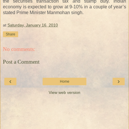
the securities transaction tax and stamp duty. Indian
economy is expected to grow at 9-10% in a couple of year’s
stated Prime Minister Manmohan singh.
at
Saturday, January 16, 2010
Share
No comments:
Post a Comment
‹
›
Home
View web version