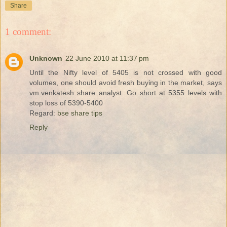
Share
1 comment:
Unknown
22 June 2010 at 11:37 pm
Until the Nifty level of 5405 is not crossed with good
volumes, one should avoid fresh buying in the market, says
vm.venkatesh share analyst. Go short at 5355 levels with
stop loss of 5390-5400
Regard:
bse share tips
Reply