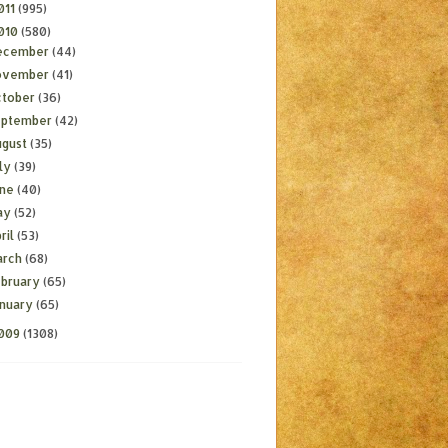
011
(995)
010
(580)
ecember
(44)
ovember
(41)
ctober
(36)
eptember
(42)
ugust
(35)
ly
(39)
une
(40)
ay
(52)
ril
(53)
arch
(68)
ebruary
(65)
anuary
(65)
009
(1308)