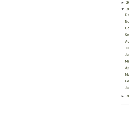
2
►
2
▼
D
N
O
S
A
Ju
J
M
Ap
M
F
J
2
►