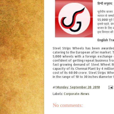
हिन्दी
अनुवाद
:
यूरोपीय बाजार 
व्यापार से सम
55,000 यूरो वि
इससे पहले, कंप
बाजार के लिए 4
इस विस्तार की
English Tra
Steel Strips Wheels has been awarded
catering to the European after market. T
5,000 wheels with a foreign exchange 
confident of getting repeat business fro
fast growing demand of Steel Wheel Ri
capacity of its Chennai Plant by 4 milli
cost of Rs 60.00 crore. Steel Strips Whe
in the range of 10 to 30 inches diameter f
at
Monday, September 20, 2010
Labels:
Corporate-News
No comments: