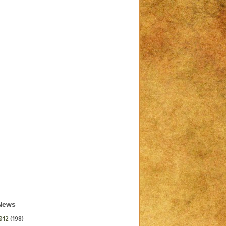
 News
012
(198)