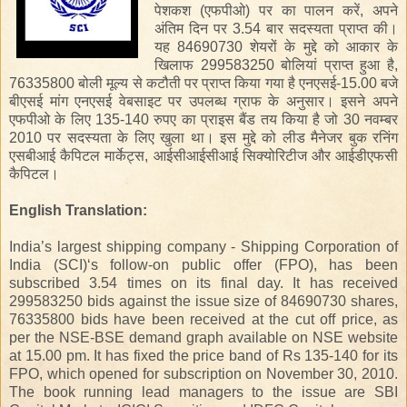
पेशकश
(
एफपीओ
)
पर
का
पालन
करें
,
अपने
अंतिम
दिन
पर
3.54
बार
सदस्यता
प्राप्त
की।
यह
84690730
शेयरों
के
मुद्दे
को
आकार
के
खिलाफ
299583250
बोलियां
प्राप्त
हुआ
है
,
76335800
बोली
मूल्य
से
कटौती
पर
प्राप्त
किया
गया
है
एनएसई
-15.00
बजे
बीएसई
मांग
एनएसई
वेबसाइट
पर
उपलब्ध
ग्राफ
के
अनुसार।
इसने
अपने
एफपीओ
के
लिए
135-140
रुपए
का
प्राइस
बैंड
तय
किया
है
जो
30
नवम्बर
2010
पर
सदस्यता
के
लिए
खुला
था।
इस
मुद्दे
को
लीड
मैनेजर
बुक
रनिंग
एसबीआई
कैपिटल
मार्केट्स
,
आईसीआईसीआई
सिक्योरिटीज
और
आईडीएफसी
कैपिटल।
English Translation:
India’s largest shipping company - Shipping Corporation of
India (SCI)‘s follow-on public offer (FPO), has been
subscribed 3.54 times on its final day. It has received
299583250 bids against the issue size of 84690730 shares,
76335800 bids have been received at the cut off price, as
per the NSE-BSE demand graph available on NSE website
at 15.00 pm. It has fixed the price band of Rs 135-140 for its
FPO, which opened for subscription on November 30, 2010.
The book running lead managers to the issue are SBI