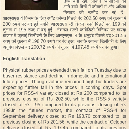
उच्च
बना
रहा
,
लेकिन
व्यापारियों
को
आने
वाले
दिनों
में
कीमतों
में
और
अधिक
गिरावट
की
उम्मीद
कर
रहे
हैं।
आरएसएस
4
किस्म
के
लिए
स्पॉट
कीमत
पिछले
बंद
202.50
रुपए
की
तुलना
में
200
रुपये
पर
बंद
हुई
जबकि
आरएसएस
-5
किस्म
अपने
पिछले
बंद
199
की
तुलना
में
195
रुपए
में
बंद
हुई।
नेशनल
मल्टी
कमोडिटी
विनिमय
पर
वायदा
बाजार
में
जुलाई
डिलीवरी
के
लिए
आरएसएस
-4
के
अनुबंध
पिछले
बंद
201.56
रुपए
की
तुलना
में
198.70
रुपये
पर
बंद
हुआ
,
जबकि
अगस्त
डिलीवरी
के
लिए
अनुबंध
पिछले
बंद
200.72
रुपये
की
तुलना
में
197.45
रुपये
पर
बंद
हुआ।
English Translation:
Physical rubber prices extended their fall on Tuesday due to
buyer resistance and decline in domestic and international
future prices. Though volume remained high but traders are
expecting further fall in the prices in coming days. Spot
prices for RSS-4 variety closed at Rs 200 compared to its
previous closing of Rs 202.50, while the RSS-5 variety
closed at Rs 195 compared to its previous closing of Rs
199.In the futures market, the contract of RSS-4 for
September delivery closed at Rs 198.70 compared to its
previous closing of Rs 201.56, while the contract of October
delivery closed at Rs 197.45 compared to its previous