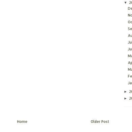
2
▼
D
N
O
S
A
Ju
J
M
Ap
M
F
J
2
►
2
►
Home
Older Post