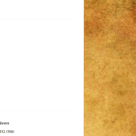
 News
012
(198)