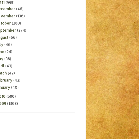
011
(995)
ecember
(46)
ovember
(130)
ctober
(203)
eptember
(274)
ugust
(66)
ly
(46)
une
(24)
ay
(38)
ril
(43)
arch
(42)
ebruary
(43)
anuary
(40)
010
(580)
009
(1308)