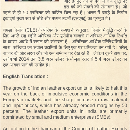
और
इनपुट
की
कीमतों
में
तेज
वृद्धि
पर
इस
वर्ष
को
रोकने
की
संभावना
है।
जो
पहले
से
ही
50
प्रतिशत
की
मार्जिन
घिस
रहा
है।
भारत
में
चमड़े
के
निर्यात
इकाइयों
मुख्य
रूप
से
छोटे
और
मध्यम
उद्यमों
(
एसएमई
)
का
प्रभुत्व
है।
चमड़ा
निर्यात
(CLE)
के
परिषद
के
अध्यक्ष
के
अनुसार
, '
निर्यात
में
वृद्धि
करने
के
लिए
अगले
छह
महीने
अमेरिका
और
यूरोपीय
बाजारों
में
अस्थिर
आर्थिक
स्थिति
के
कारण
अवधि
में
स्टाल
की
संभावना
है।
अनिश्चित
आर्थिक
परिस्थितियों
के
साथ
,
अस्तित्व
का
सवाल
उद्यमियों
के
लिए
एक
प्राथमिकता
बन
गयी
है।
घरेलू
बाजार
की
ओर
लक्ष्य
और
जो
अब
समेकन
पर
देख
रहे
है।
लेकिन
दूसरे
हाथ
पर
,
उद्योग
भी
2014
तक
3.8
अरब
डॉलर
के
मौजूदा
स्तर
से
5.4
अरब
डॉलर
का
एक
आकार
पाने
की
उम्मीद
है।
English Translation :
The growth of Indian leather export units is likely to halt this
year on the back of impulsive economic conditions in the
European markets and the sharp increase in raw material
and input prices, which has already eroded margins by 50
percent. The leather export units in India are primarily
dominated by small and medium enterprises (SMEs).
According to the chairman of the Council of Leather Exports