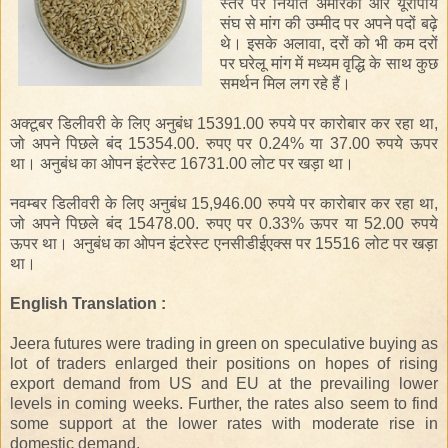
स्तर
पर
निर्यात
अमेरिका
और
यूरोपीय
संघ
से
मांग
की
उम्मीद
पर
अपने
पदों
बढ़े
थे।
इसके
अलावा
,
दरों
को
भी
कम
दरों
पर
घरेलू
मांग
में
मध्यम
वृद्धि
के
साथ
कुछ
समर्थन
मिल
लग
रहे
हैं।
अक्टूबर
डिलीवरी
के
लिए
अनुबंध
15391.00
रुपये
पर
कारोबार
कर
रहा
था
,
जो
अपने
पिछले
बंद
15354.00.
रुपए
पर
0.24%
या
37.00
रुपये
ऊपर
था।
अनुबंध
का
ओपन
इंटरेस्ट
16731.00
लोट
पर
खड़ा
था।
नवम्बर
डिलीवरी
के
लिए
अनुबंध
15,946.00
रुपये
पर
कारोबार
कर
रहा
था
,
जो
अपने
पिछले
बंद
15478.00.
रुपए
पर
0.33%
ऊपर
या
52.00
रुपये
ऊपर
था।
अनुबंध
का
ओपन
इंटरेस्ट
एनसीडीईएक्स
पर
15516
लोट
पर
खड़ा
था।
English Translation :
Jeera futures were trading in green on speculative buying as
lot of traders enlarged their positions on hopes of rising
export demand from US and EU at the prevailing lower
levels in coming weeks. Further, the rates also seem to find
some support at the lower rates with moderate rise in
domestic demand.