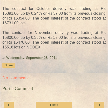
The contract for October delivery was trading at Rs
15391.00, up by 0.24% or Rs 37.00 from its previous closing
of Rs 15354.00. The open interest of the contract stood at
16731.00 lots.
The contract for November delivery was trading at Rs
15800.00, up by 0.33% or Rs 52.00 from its previous closing
of Rs 15478.00. The open interest of the contract stood at
15516 lots on NCDEX.
at
Wednesday, September 28, 2011
Share
No comments:
Post a Comment
‹
›
Home