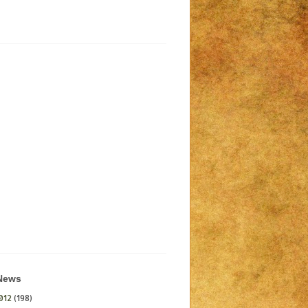
 News
012
(198)