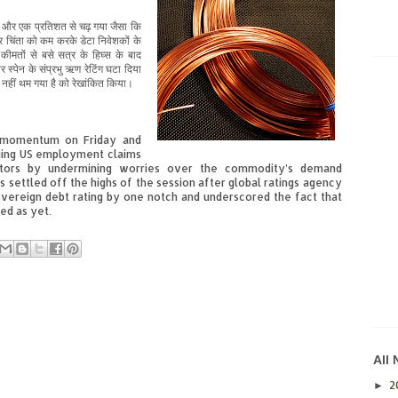
ई
और
एक
प्रतिशत से
चढ़ गया
जैसा
कि
र
चिंता
को
कम
करके
डेटा
निवेशकों के
 कीमतों
से
बसे
सत्र के
हिघ्स
के
बाद
 स्पेन
के
संप्रभु ऋण
रेटिंग
घटा दिया
नहीं
थम
गया है
को रेखांकित किया
।
g momentum on Friday and
ging US employment claims
stors by undermining worries over the commodity’s demand
 settled off the highs of the session after global ratings agency
sovereign debt rating by one notch and underscored the fact that
ed as yet.
All
2
►