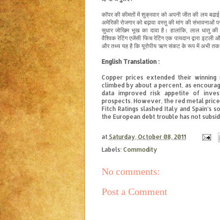
कॉपर
की
कीमतों
में
शुक्रवार को
अपनी
जीत की लय
बढा
अमेरिकी
रोजगार
को
बढ़ावा
वस्तु
की मांग
की संभावनाओं
प
सुधार
जोखिम
भूख
का
दावा
है।
हालांकि,
लाल
धातु की
वैश्विक
रेटिंग
एजेंसी
फिच रेटिंग
एक
पायदान
द्वारा
इटली और
और
तथ्य
यह
है
कि
यूरोपीय
ऋण संकट
के
रूप
में
अभी
तक
English Translation :
Copper prices extended their winnin
climbed by about a percent, as encoura
data improved risk appetite of inve
prospects. However, the red metal prices
Fitch Ratings slashed Italy and Spain’s 
the European debt trouble has not subsid
at
Saturday, October 08, 2011
Labels:
Commodity
No comments:
Post a Comment