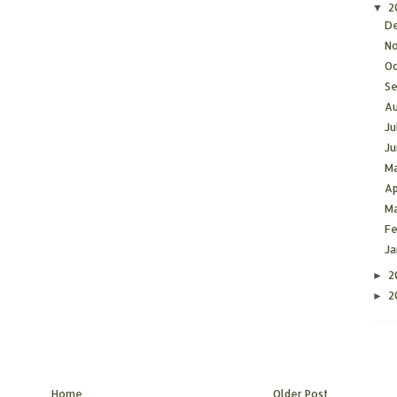
2
▼
D
N
O
S
A
Ju
J
M
Ap
M
F
J
2
►
2
►
Home
Older Post