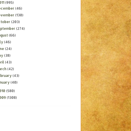
011
(995)
ecember
(46)
ovember
(130)
ctober
(203)
eptember
(274)
ugust
(66)
ly
(46)
une
(24)
ay
(38)
ril
(43)
arch
(42)
ebruary
(43)
anuary
(40)
010
(580)
009
(1308)