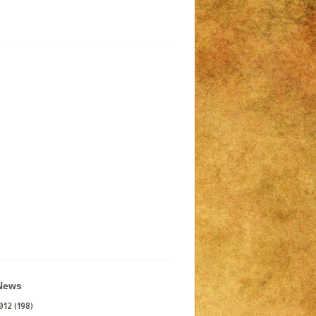
 News
012
(198)