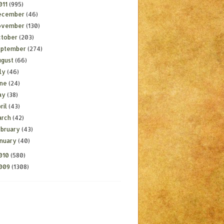
011
(995)
ecember
(46)
ovember
(130)
ctober
(203)
eptember
(274)
ugust
(66)
ly
(46)
une
(24)
ay
(38)
ril
(43)
arch
(42)
ebruary
(43)
anuary
(40)
010
(580)
009
(1308)