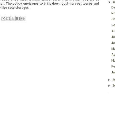
2
▼
mer. The policy envisages to bring down post-harvest losses and
D
 like cold storages.
N
O
S
A
Ju
J
M
Ap
M
F
J
2
►
2
►