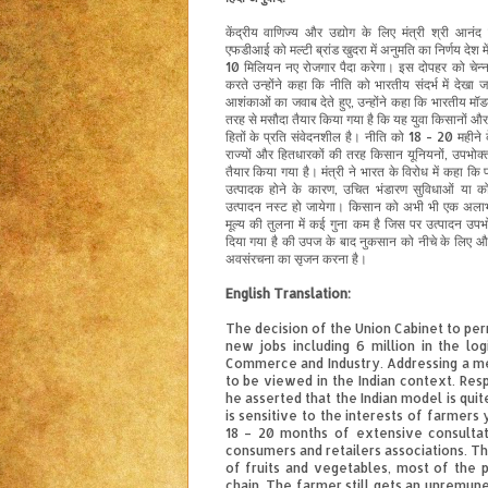
केंद्रीय
वाणिज्य और उद्योग
के
लिए
मंत्री
श्री
आनंद श
एफडीआई
को
मल्टी
ब्रांड
खुदरा
में
अनुमति
का
निर्णय
देश मे
10 मिलियन
नए रोजगार
पैदा करेगा
।
इस दोपहर को
चेन्न
करते
उन्होंने कहा कि
नीति को
भारतीय संदर्भ में
देखा ज
आशंकाओं
का
जवाब
देते हुए
,
उन्होंने
कहा
कि
भारतीय
मॉ
तरह से
मसौदा तैयार किया
गया
है
कि
यह
युवा
किसानों
और
हितों
के
प्रति
संवेदनशील
है
।
नीति
को 18
- 20
महीने
राज्यों
और
हितधारकों
की
तरह
किसान
यूनियनों
,
उपभोक्
तैयार किया गया है
।
मंत्री
ने
भारत
के विरोध
में
कहा
कि
उत्पादक
होने
के कारण,
उचित भंडारण
सुविधाओं या
को
उत्पादन
नस्ट
हो जायेगा।
किसान
को
अभी
भी
एक
अला
मूल्य
की तुलना में कई गुना कम
है
जिस पर
उत्पादन
उपभ
दिया गया है की
उपज के बाद
नुकसान
को
नीचे
के लिए
औ
अवसंरचना
का सृजन करना है
।
English Translation:
The decision of the Union Cabinet to permi
new jobs including 6 million in the log
Commerce and Industry. Addressing a me
to be viewed in the Indian context. Re
he asserted that the Indian model is quit
is sensitive to the interests of farmer
18 – 20 months of extensive consultati
consumers and retailers associations. The
of fruits and vegetables, most of the p
chain. The farmer still gets an unremun