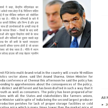
र्मा
ने
कहा
,
केंद्रीय मंत्रिमंडल का
ं
अकेले
रसद
क्षेत्र
में
6
मिलियन
सहित
ई में
एक
मीडिया
सम्मेलन
को संबोधित
ा
रहा है।
नीति
के परिणामों
के बारे में
डल
काफी
विशिष्ट
और
भिन्न है
और
इस
 साथ ही
उपभोक्ताओं
के अच्छी तरह से
के
व्यापक
विचार
-
विमर्श
के
बाद
सभी
ताओं
और खुदरा विक्रेता
संघों
के साथ
फलों और सब्जियों
का
दूसरा सबसे बड़ा
ल्ड चेन
की कमी
के चलते ज्यादातर
भकारी
कीमत प्राप्त होती है
जो
बाजार
ोक्ता को
बेचा जाता है।
नीति
में ध्यान
र
कोल्ड हाउस
की
तरह
बेहतर
ग्रामीण
t FDI into multi-brand retail in the country will create 10 million
istics sector alone, said Shri Anand Sharma, Union Minister for
dia conference at Chennai this afternoon he said the policy has
sponding to apprehensions about the consequences of the policy,
e distinct and different and has been drafted in such a way that it
s youth as well as consumers. The policy has been prepared after
ons with all the States and stakeholders like farmers unions,
All
 Minister said in spite of India being the second largest producer
roduction perishes for lack of proper storage facilities or cold
2
►
erative price which is many times lower than the market price at