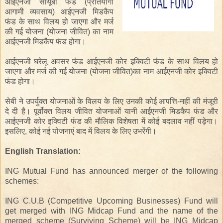
आईएनजी
सीयूबी
फंड
(
प्रतियोगी
आगामी
व्यवसाय
)
आईएनजी
मिडकैप
फंड
के साथ विलय
हो
जाएगा
और
मर्ज
की गई
योजना (
योजना
जीवित
)
का
नाम
आईएनजी
मिडकैप फंड
होगा
।
आईएनजी
घरेलू
अवसर फंड
आईएनजी
कोर
इक्विटी फंड
के
साथ
विलय
हो
जाएगा और
मर्ज की गई
योजना (
योजना
जीवित
)
का
नाम
आईएनजी
कोर इक्विटी
फंड
होगा
।
सेबी
ने उपर्युक्त
योजनाओं के
विलय
के लिए उनकी
कोई
आपत्ति-नहीं
की मंजूरी
दे दी है
।
पूर्वोक्त
विलय
जीवित
योजनाओं
यानी
आईएनजी
मिडकैप फंड
और
आईएनजी
कोर
इक्विटी फंड
की
मौलिक
विशेषता
में कोई बदलाव
नहीं
पड़ेगा
।
इसलिए,
कोई
नई योजनाएं
बाद में
विलय
के लिए
उभरेंगी
।
English Translation:
ING Mutual Fund has announced merger of the following
schemes:
ING C.U.B (Competitive Upcoming Businesses) Fund will
get merged with ING Midcap Fund and the name of the
merged scheme (Surviving Scheme) will be ING Midcap