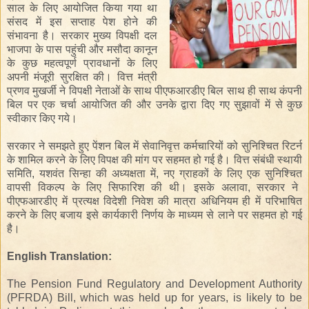
साल के लिए
आयोजित
किया
गया
था
संसद में
इस सप्ताह
पेश
होने की
संभावना
है।
सरकार
मुख्य
विपक्षी दल
भाजपा
के पास पहुंची
और
मसौदा कानून
के
कुछ महत्वपूर्ण
प्रावधानों के लिए
अपनी मंजूरी
सुरक्षित
की।
वित्त मंत्री
प्रणव
मुखर्जी
ने
विपक्षी नेताओं
के
साथ
पीएफआरडीए
बिल
साथ ही साथ
कंपनी
बिल
पर
एक चर्चा
आयोजित की
और
उनके द्वारा
दिए
गए
सुझावों
में
से
कुछ
स्वीकार किए
गये।
सरकार
ने समझते हुए
पेंशन
बिल में
सेवानिवृत्त
कर्मचारियों को
सुनिश्चित
रिटर्न
के
शामिल
करने
के
लिए
विपक्ष
की
मांग
पर
सहमत हो गई है
।
वित्त संबंधी
स्थायी
समिति
,
यशवंत सिन्हा
की अध्यक्षता में
,
नए
ग्राहकों के लिए
एक
सुनिश्चित
वापसी
विकल्प के लिए
सिफारिश की थी
।
इसके अलावा,
सरकार
ने
पीएफआरडीए
में
प्रत्यक्ष विदेशी निवेश
की मात्रा
अधिनियम
ही
में
परिभाषित
करने
के
लिए
बजाय
इसे
कार्यकारी
निर्णय
के
माध्यम
से
लाने
पर
सहमत हो गई
है
।
English Translation:
The Pension Fund Regulatory and Development Authority
(PFRDA) Bill, which was held up for years, is likely to be