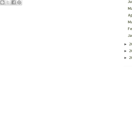
J
M
Ap
M
F
J
2
►
2
►
2
►