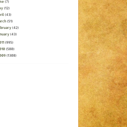
une
(7)
ay
(12)
ril
(43)
arch
(51)
ebruary
(42)
anuary
(43)
011
(995)
010
(580)
009
(1308)