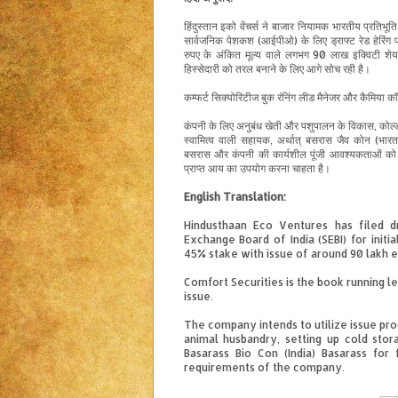
हिंदुस्तान
इको
वेंचर्स
ने
बाजार नियामक
भारतीय प्रतिभूति
सार्वजनिक पेशकश
(आईपीओ)
के लिए
ड्राफ्ट रेड हेरिंग
रुपए
के
अंकित मूल्य
वाले
लगभग 90
लाख
इक्विटी
शेय
हिस्सेदारी
को
तरल बनाने के
लिए
आगे सोच रही
है।
कम्फर्ट
सिक्योरिटीज
बुक रंनिंग
लीड मैनेजर
और
कैमिया
कॉर
कंपनी के लिए
अनुबंध खेती
और
पशुपालन
के
विकास
,
कोल्
स्वामित्व वाली सहायक
,
अर्थात्
बसरास
जैव
कोन
(भारत
बसरास
और
कंपनी
की कार्यशील पूंजी
आवश्यकताओं
को
प्राप्त आय
का
उपयोग
करना
चाहता
है
।
English Translation:
Hindusthaan Eco Ventures has filed dr
Exchange Board of India (SEBI) for initi
45% stake with issue of around 90 lakh e
Comfort Securities is the book running l
issue.
The company intends to utilize issue p
animal husbandry, setting up cold sto
Basarass Bio Con (India) Basarass for
requirements of the company.