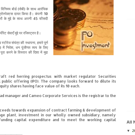
विनिमय बोर्ड (सेबी
)
के
साथ
आरंभिक
प्रोस्पेक्टस
दायर किया है
।
कंपनी
10
रों
के मुद्दे
के
साथ
अपनी
45
फीसदी
्पोरेट सेवाएँ
मुद्दे पर
रजिस्ट्रार
है।
ड स्टोरेज
संयंत्र
की
स्थापना
,
हमारे
पूर्ण
)
में
निवेश,
धन
पूंजीगत व्यय
के
लिए
पूरा
करने
के विस्तार
की
दिशा
में
मुद्दा
aft red herring prospectus with market regulator Securities
al public offering (IPO). The company looks forward to dilute its
quity shares having face value of Rs 10 each.
ead manager and Cameo Corporate Services is the registrar to the
roceeds towards expansion of contract farming & development of
rage plant, investment in our wholly owned subsidiary, namely
 funding capital expenditure and to meet the working capital
All
2
▼