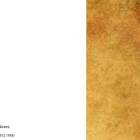
 News
012
(198)