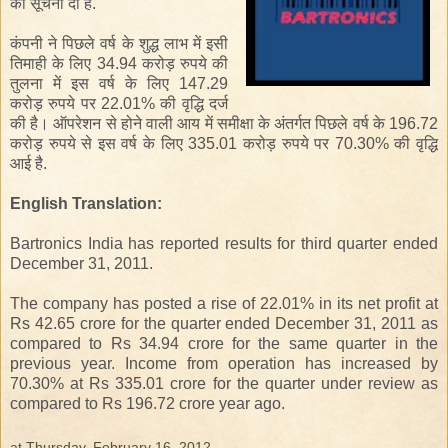
की सूचना दी है
.
कंपनी
ने
पिछले वर्ष के
शुद्ध लाभ में
इसी
तिमाही
के
लिए
34.94
करोड़
रुपये
की
तुलना
में
इस
वर्ष
के
लिए 1
47.29
करोड़
रुपये
पर 22.01% की वृद्धि दर्ज
की है।
ऑपरेशन
से होने वाली
आय
में
समीक्षा के अंतर्गत
पिछले वर्ष
के
196.72
करोड़
रुपये
से इस वर्ष के लिए 335
.
01
करोड़
रुपये
पर
70
.
30
%
की वृद्धि
आई
है
.
English Translation:
Bartronics India has reported results for third quarter ended
December 31, 2011.
The company has posted a rise of 22.01% in its net profit at
Rs 42.65 crore for the quarter ended December 31, 2011 as
compared to Rs 34.94 crore for the same quarter in the
previous year. Income from operation has increased by
70.30% at Rs 335.01 crore for the quarter under review as
compared to Rs 196.72 crore year ago.
at
Thursday, February 16, 2012