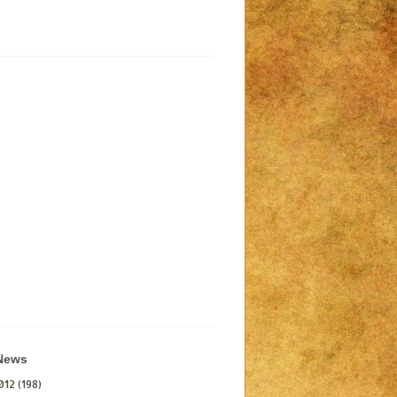
 News
012
(198)