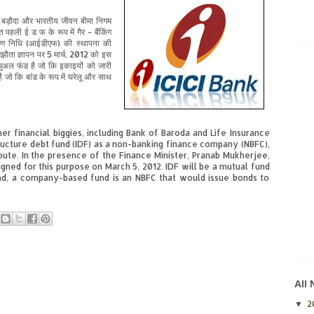
बड़ौदा
और
भारतीय
जीवन
बीमा
निगम
त
पहली
ई
ड
फ
के
रूप
में
गैर
-
बैंकिंग
ण
निधि
(
आईडीएफ
)
की
स्थापना
की
झौता
ज्ञापन
पर
5
मार्च
, 2012
को
इस
ूचुअल
फंड
है
जो
कि
इकाइयों
को
जारी
है
जो
कि
बांड
के
रूप
में
घरेलू
और
साथ
her financial biggies, including Bank of Baroda and Life Insurance
structure debt fund (IDF) as a non-banking finance company (NBFC),
oute. In the presence of the Finance Minister, Pranab Mukherjee,
ned for this purpose on March 5, 2012. IDF will be a mutual fund
and, a company-based fund is an NBFC that would issue bonds to
All
2
▼