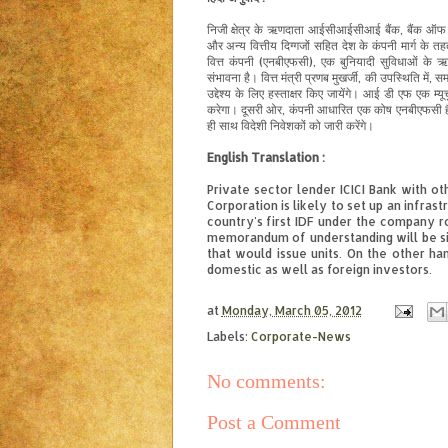
निजी
क्षेत्र
के
ऋणदाता
आईसीआईसीआई
बैंक
,
बैंक
ऑफ
और
अन्य
वित्तीय
दिग्गजों
सहित
देश
के
कंपनी
मार्ग
के
तह
वित्त
कंपनी
(
एनबीएफसी
),
एक
बुनियादी
सुविधाओं
के
ऋ
संभावना
है।
वित्त
मंत्री
प्रणब
मुखर्जी
,
की
उपस्थिति
में
,
सम
उद्देश्य
के
लिए
हस्ताक्षर
किए
जायेंगे।
आई
डी
एफ
एक
म्य
करेगा।
दूसरी
ओर
,
कंपनी
आधारित
एक
कोष
एनबीएफसी
ही
साथ
विदेशी
निवेशकों
को
जारी
करेंगे।
English Translation :
Private sector lender ICICI Bank with ot
Corporation is likely to set up an infra
country's first IDF under the company r
memorandum of understanding will be sig
that would issue units. On the other h
domestic as well as foreign investors.
at
Monday, March 05, 2012
Labels:
Corporate-News
No comments:
Post a Comment