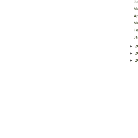
J
M
Ap
M
F
J
2
►
2
►
2
►