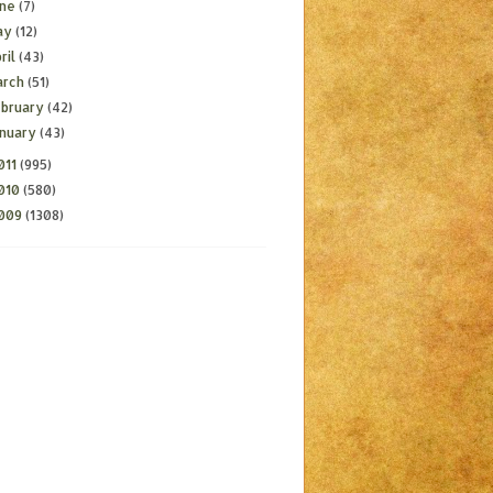
une
(7)
ay
(12)
ril
(43)
arch
(51)
ebruary
(42)
anuary
(43)
011
(995)
010
(580)
009
(1308)