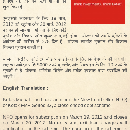
(एनएफओ)
,
एक बंद
ऋण
योजना को
शुरू किया है।
एनएफओ
सदस्यता
के लिए
19
मार्च
,
2012
को
खुलेगा
और
20 मार्च
,
2012
पर
बंद
हो जायेगा।
योजना के लिए
कोई
प्रवेश
और
निकास लोड
शुल्क
लागू
नही
होगा
।
योजना
की अवधि
यूनिटों
के
आवंटन
की
तारीख
से 378
दिन
है
।
योजना
लाभांश भुगतान
और
विकास
विकल्प
प्रदान करती है।
योजना
क्रिसिल
शोर्ट टर्म बोंड फंड
इंडेक्स
के खिलाफ
बेंचमार्क
की जाएगी।
न्यूनतम आवेदन राशि
5000 रुपये
व्
खरीद
और
स्विच
इन
के लिए
10 रुपये के
गुणकों
में
है
।
योजना
अभिषेक
बिसेन
और
मयंक
प्रकाश
द्वारा प्रबंधित की
जाएगी।
English Translation :
Kotak Mutual Fund has launched the New Fund Offer (NFO)
of Kotak FMP Series 82, a close ended debt scheme.
NFO opens for subscription on March 19, 2012 and closes
on March 20, 2012. No entry and exit load charges will
applicable for the scheme. The duration of the scheme is