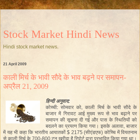
Stock Market Hindi News
Hindi stock market news.
21 April 2009
काली मिर्च के भावी सौदे के भाव बढ़ने पर समापन-
अप्रैल 21, 2009
हिन्दी
अनुवाद:
कोच्ची
:
सोमवार
को
,
काली
मिर्च
के
भावी
सौदे
के
बाजार
में
गिरावट
आई
मुख्य
रूप
से
भाव
बढ़ाने
पर
समापन
की
सूचना
दी
गई
और
पास
के
स्थितियों
को
बदलने
का
प्रयत्न
किया
गया।
इसके
अलावा
,
बाजार
में
यह
भी
कहा
कि
भारतीय
आयातकों
$ 2175 (
सीएंडएफ
)
कोच्चि
में
वियतनाम
से
काली
मिर्च
के
700-800
टन
खरीदा
है
रिपोर्ट
द्बारा
प्रभावित
किया
गया
था।