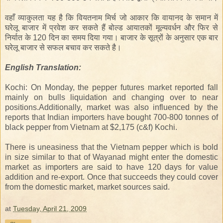
वहाँ
व्याकुलता
यह
है
कि
वियतनाम
मिर्च
जो
आकार
कि
वायानद
के
समान
में
घरेलू
बाजार
में
प्रवेश
कर
सकते
हैं
बोल्ड
आयातकों
मूल्यवर्धन
और
फिर
से
निर्यात
के
120
दिन
का
समय
दिया
गया।
बाजार
के
सूत्रों
के
अनुसार
एक
बार
घरेलू
बाजार
से
सफल
बचाव
कर
सकते
है।
English
Translation
:
Kochi: On Monday, the pepper futures market reported fall
mainly on bulls liquidation and changing over to near
positions.Additionally, market was also influenced by the
reports that Indian importers have bought 700-800 tonnes of
black pepper from Vietnam at $2,175 (c&f) Kochi.
There is uneasiness that the Vietnam pepper which is bold
in size similar to that of Wayanad might enter the domestic
market as importers are said to have 120 days for value
addition and re-export. Once that succeeds they could cover
from the domestic market, market sources said.
at
Tuesday, April 21, 2009