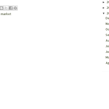
2
►
2
►
2
▼
 market
D
N
O
S
A
Ju
J
M
Ap