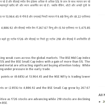
कर
रहे
है
और
बी
एस
ई
स्मॉल
कैप
इंडेक्स
अधिक
से
अधिक 5%
के
लाभ के साथ व्यापार
कर
रहे
त्वपूर्ण खरीद
की
और
ध्यान आकर्षित कर रहे हैं। जबकि बैंकिंग, ऑटो और
अच्छी
पूंजी
के
त
)
पर
13,964.45
से
नीचे
है
और
एन
एस
ई
निफ्टी
व्यापार
में
9.40
बिन्दु
और
(0.22
प्रतिश्त
)
र
4,806.92
और
बी
एस
ई
स्मॉल
कैप
में
267.67
बिन्दु
और
(5.14
प्रतिश्त
)
पर
5,475.85
म
बढ़ते
हुए
स्टॉक
1726
और
बी
एस
ई
पर
गिरते
हुए
स्टॉक
210
और
बी
एस
ई
में
अपरिवर्तित
ही
ing weak cues across the global markets. The BSE Mid Cap index
2.5% and the BSE Small Cap index with a gain of more than 5%. The
nd metal are attracting significant buying attention today. While
ng under pressure in the early trade.
points or (0.68%) at 13,964.45 and the NSE Nifty is trading lower
nts or (2.85%) to 4,806.92 and the BSE Small Cap grew by 267.67
All
tive as 1726 stocks are advancing while 210 stocks are declining
2
►
n BSE.