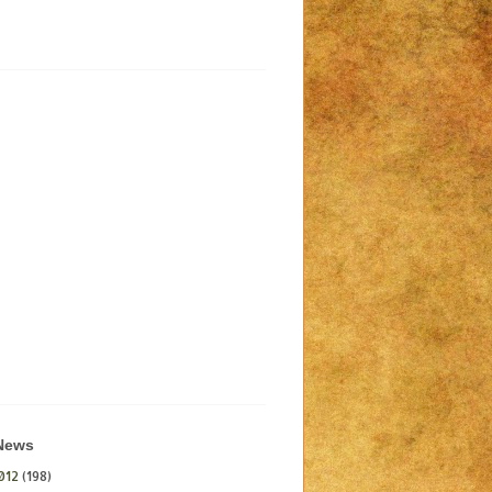
 News
012
(198)