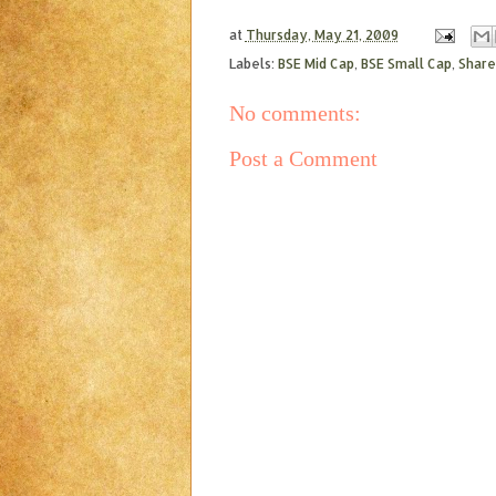
at
Thursday, May 21, 2009
Labels:
BSE Mid Cap
,
BSE Small Cap
,
Share
No comments:
Post a Comment