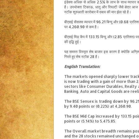
इंडेक्स
अधिक
से
अधिक
2.5%
के
लाभ
के
साथ
व्यापार
है। उपभोक्ता टिकाऊ, धातु और रियल्टी जैसे
क्षेत्र
आज मह
स्टॉक
शुरुआती कारोबार में दबाव
की
मार झेल रहे
है
।
बी
एस
ई
सेंसक्स
व्यापार
में
96.21
बिन्दु
और
(0.68
प्रतिश्
पर
4,260.90
से
कम
है
।
बी
एस
ई
मिड
कैप
में
133.15
बिन्दु
और
(2.85
प्रतिश्त
)
प
की
वृद्धि
हुई
।
यह
समस्त
विस्तृत
शेष
बाजार
इस
कारण
है
क्योकि
अग्रि
गिरते
हुए
शेष
स्टॉक
28
है
।
English
Translation
:
The markets opened sharply lower track
is now trading with a gain of more than 
sectors like Consumer Durables, Realty a
Banking, Auto and Capital Goods are reeli
The BSE Sensex is trading down by 96.21 
by 9.40 points or (0.22%) at 4,260.90.
The BSE Mid Cap increased by 133.15 poi
points or (5.14%) to 5,475.85.
The Overall market breadth remains posi
and the 28 stocks remained unchanged o