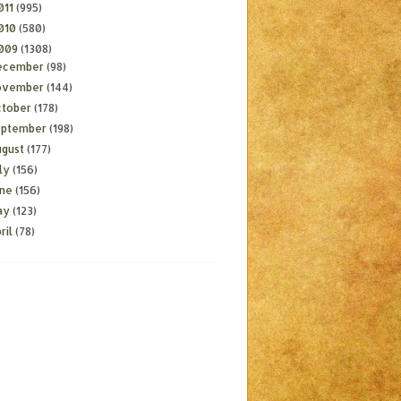
011
(995)
010
(580)
009
(1308)
ecember
(98)
ovember
(144)
ctober
(178)
eptember
(198)
ugust
(177)
ly
(156)
une
(156)
ay
(123)
ril
(78)