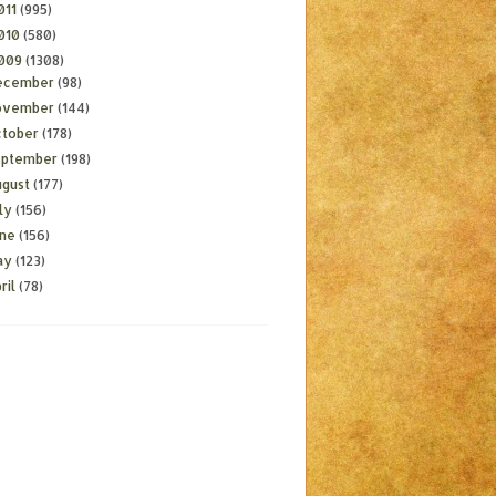
011
(995)
010
(580)
009
(1308)
ecember
(98)
ovember
(144)
ctober
(178)
eptember
(198)
ugust
(177)
ly
(156)
une
(156)
ay
(123)
ril
(78)