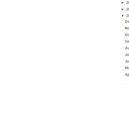
2
►
2
►
2
▼
D
N
O
S
A
Ju
J
M
Ap