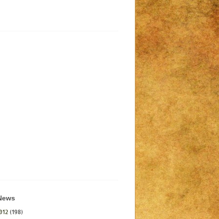
 News
012
(198)