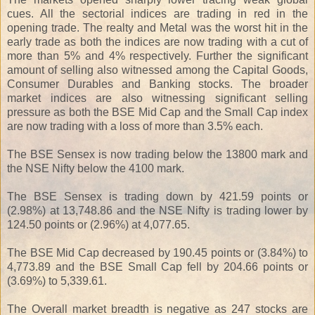
cues. All the sectorial indices are trading in red in the
opening trade. The realty and Metal was the worst hit in the
early trade as both the indices are now trading with a cut of
more than 5% and 4% respectively. Further the significant
amount of selling also witnessed among the Capital Goods,
Consumer Durables and Banking stocks. The broader
market indices are also witnessing significant selling
pressure as both the BSE Mid Cap and the Small Cap index
are now trading with a loss of more than 3.5% each.
The BSE Sensex is now trading below the 13800 mark and
the NSE Nifty below the 4100 mark.
The BSE Sensex is trading down by 421.59 points or
(2.98%) at 13,748.86 and the NSE Nifty is trading lower by
124.50 points or (2.96%) at 4,077.65.
The BSE Mid Cap decreased by 190.45 points or (3.84%) to
4,773.89 and the BSE Small Cap fell by 204.66 points or
(3.69%) to 5,339.61.
The Overall market breadth is negative as 247 stocks are