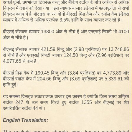
अच्छी
पूंजी
,
उपभोक्ता
टिकाऊ
वस्तु
और
बैंकिंग
स्टॉक
के
बीच
अधिक
से
अधिक
विक्रय
में
दवाब
को
देखा
गया
।
इस
व्यापक
बाजार
इंडेक्स
में
महत्वपूर्णता
से
सभी
विक्रय
दवाब
में
है
और
इस
कारण
दोनों
बी
एस
ई
मिड
कैप
और
स्मॉल
कैप
इंडेक्स
व्यापार
में
अधिक
से
अधिक
प्रत्येक
3.5%
हानि
के
साथ
व्यापार
कर
रहे
है
।
बी
एस
ई
सेंसक्स
व्यापार
13800
अंक
से
नीचे
है
और
एन
एस
ई
निफ्टी
भी
4100
अंक
से
नीचे
है
।
बी
एस
ई
सेंसक्स
व्यापार
421.59
बिन्दु
और
(2.
98
प्रतिशत
)
पर
13,748.86
से
नीचे
है
और
एन
एस
ई
निफ्टी
व्यापार
124.50
बिन्दु
और
(2.
96
प्रतिशत
)
पर
4,077.
65
से
कम
है
।
बी
एस
ई
मिड
कैप
में
190.45
बिन्दु
और
(3.
84
प्रतिशत
)
पर
4,773.89
और
बी
एस
ई
स्मॉल
कैप
में
204.66
बिन्दु
और
(3.
69
प्रतिशत
)
पर
5,339.
61
की
हानि
हुई
।
यह
समस्त
विसतृत
सकारात्मक
बाजार
इस
कारण
है
क्योकि
जिस
समय
अग्रिम
स्टॉक
247
थे
उस
समय
गिरते
हुए
स्टॉक
1355
और
बी
एस
ई
पर
शेष
अपरिवर्तित
स्टॉक
44
थे
।
English
Translation
:
The markets opened sharply lower tracing weak global