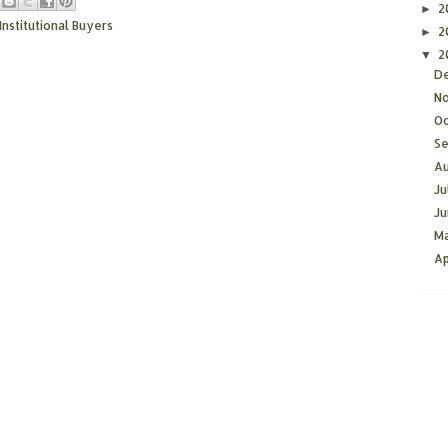
2
►
Institutional Buyers
2
►
2
▼
D
N
O
S
A
Ju
J
M
Ap