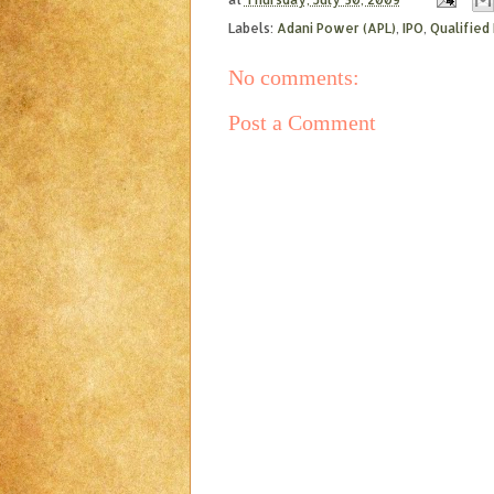
Labels:
Adani Power (APL)
,
IPO
,
Qualified 
No comments:
Post a Comment