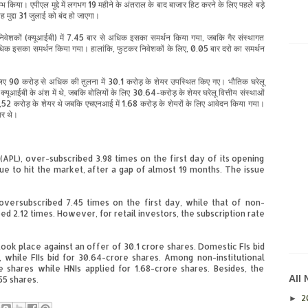
म्भ
किया।
एपीएल मुद्दे में लगभग 19 महीने के अंतराल के बाद बाजार हिट करने के लिए
पहले
बड़े
 मुद्दा 31 जुलाई को बंद हो जाएगा।
 निवेशकों (क्यूआईबी) में 7.45 बार से अधिक इसका समर्थन किया गया, जबकि गैर संस्थागत
 अधिक इसका
समर्थन
किया गया। हालांकि, फुटकर निवेशकों के लिए, 0.05 बार दरो का समर्थन
लिए 90 करोड़ से अधिक की तुलना में
30
.1 करोड़ के शेयर उपस्थित किए गए। भौतिक घरेलू
र क्यूआईबी
के
अंश में थे, जबकि बोलियों के लिए 30.64-करोड़ के शेयर घरेलू वित्तीय संस्थाओं
में 4,52 करोड़ के शेयर थे जबकि एचएनआई में 1.68 करोड़ के शेयरों के लिए आवेदन किया गया।
यर थे।
 (APL), over-subscribed 3.98 times on the first day of its opening
issue to hit the market, after a gap of almost 19 months. The issue
) oversubscribed 7.45 times on the first day, while that of non-
ed 2.12 times. However, for retail investors, the subscription rate
took place against an offer of 30.1 crore shares. Domestic FIs bid
, while FIIs bid for 30.64-crore shares. Among non-institutional
e shares while HNIs applied for 1.68-crore shares. Besides, the
All
55 shares.
2
►