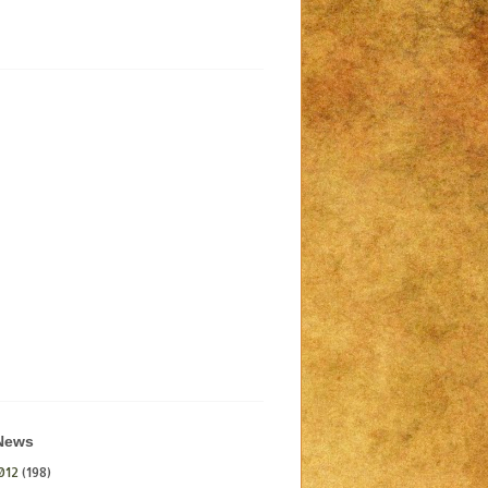
 News
012
(198)