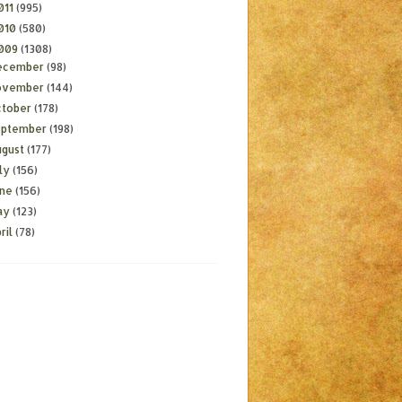
011
(995)
010
(580)
009
(1308)
ecember
(98)
ovember
(144)
ctober
(178)
eptember
(198)
ugust
(177)
ly
(156)
une
(156)
ay
(123)
ril
(78)