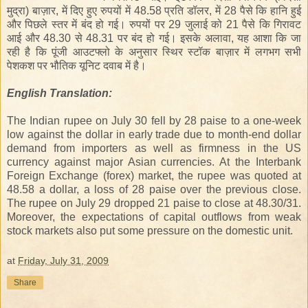
मुद्रा) बाज़ार, में
दिए
हुए
रुपयों
में
48.58 प्रति डॉलर, में 28 पैसे कि हानि हुई
और पिछले स्तर में बंद
हो
गई। रुपयों पर 29 जुलाई को 21 पैसे कि गिरावट
आई और 48.
30
से
48
.31 पर बंद हो
गई
। इसके अलावा, यह आशा कि जा
रही है कि पूंजी आउटफ्लो के अनुसार स्थिर स्टॉक बाज़ार में
लगभग
सभी
पेशकश पर भौतिक यूनिट दवाब
में
है।
English
Translation
:
The Indian rupee on July 30 fell by 28 paise to a one-week
low against the dollar in early trade due to month-end dollar
demand from importers as well as firmness in the US
currency against major Asian currencies. At the Interbank
Foreign Exchange (forex) market, the rupee was quoted at
48.58 a dollar, a loss of 28 paise over the previous close.
The rupee on July 29 dropped 21 paise to close at 48.30/31.
Moreover, the expectations of capital outflows from weak
stock markets also put some pressure on the domestic unit.
at
Friday, July 31, 2009
Share