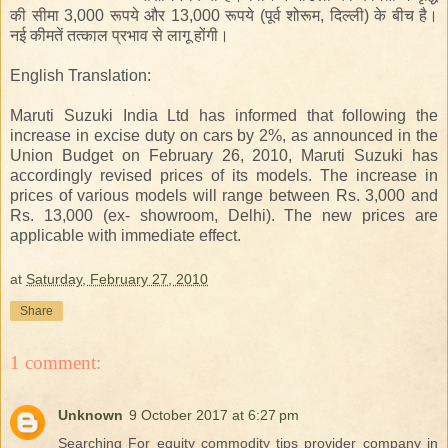
की सीमा 3,000 रूपये और 13,000 रूपये (पूर्व शोरूम, दिल्ली) के बीच है।
नई कीमतें तत्काल प्रभाव से लागू होंगी।
English Translation:
Maruti Suzuki India Ltd has informed that following the
increase in excise duty on cars by 2%, as announced in the
Union Budget on February 26, 2010, Maruti Suzuki has
accordingly revised prices of its models. The increase in
prices of various models will range between Rs. 3,000 and
Rs. 13,000 (ex- showroom, Delhi). The new prices are
applicable with immediate effect.
at
Saturday, February 27, 2010
Share
1 comment:
Unknown
9 October 2017 at 6:27 pm
Searching For equity commodity tips provider company in