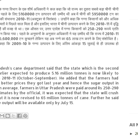
के
गन्ना
विभाग
के
एक
शीर्ष
अधिकारी
ने
कल
कहा
कि
जो
राज्य
का
दूसरा
सबसे
बड़ा
चीनी
चीनी
पहले
के
लिए
5160000
टन
उत्पादन
की
उम्मीद
थी
अब
में
चीनी
की
5950000
टन
का
की
संभावना
2010-11 (
अक्टूबर
से
सितंबर
)
।
उन्होंने
कहा
कि
गन्ना
किसानों
को
और
अधिक
मतों
वे
पिछले
साल
मिला
है
और
इसलिए
भारत
में
चीनी
उत्पादन
करने
के
लिए
2010-11
में
वृद्धि
है
की
वजह
से
था।
एक
औसत
पर
,
उत्तर
प्रदेश
में
गन्ना
किसानों
को
250-290
रूपये
प्रति
ान
किया
गया।
पहले
के
अनुमानों
के
अनुसार
अधिकारी
ने
यह
उम्मीद
थी
कि
राज्य
में
2010-11
6,600,000
टन
कुचलने
लेकिन
यह
अब
गन्ने
का
65
लाख
टन
करने
के
लिए
संशोधित
है।
कहा
कि
2009-10
के
गन्ना
उत्पादन
के
लिए
अंतिम
आंकड़ा
15
जुलाई
से
ही
उपलब्ध
हो
radesh's cane department said that the state which is the second
rlier expected to produce 5.16 million tonnes is now likely to
in 2010-11 (October-September). He added that the farmers had
 better prices they got last year and hence the sugar output in
n an average, farmers in Uttar Pradesh were paid around Rs 250-290
timates by the official, it was expected that the state will crush
ut it is now revised to 65 million tonnes of cane. Further he said
 output will be available only by July 15.
All
2
►