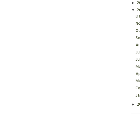
2
►
2
▼
D
N
O
S
A
Ju
J
M
Ap
M
F
J
2
►