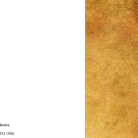
 News
012
(198)