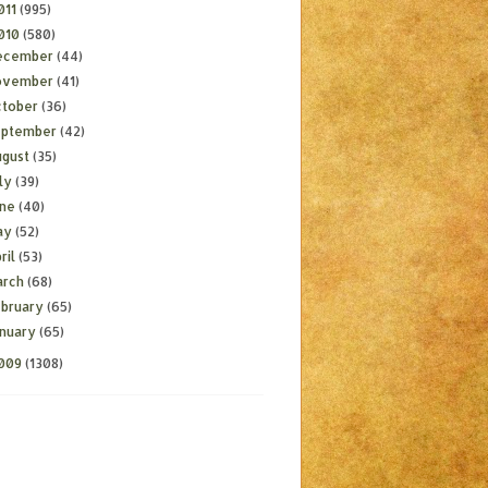
011
(995)
010
(580)
ecember
(44)
ovember
(41)
ctober
(36)
eptember
(42)
ugust
(35)
ly
(39)
une
(40)
ay
(52)
ril
(53)
arch
(68)
ebruary
(65)
anuary
(65)
009
(1308)