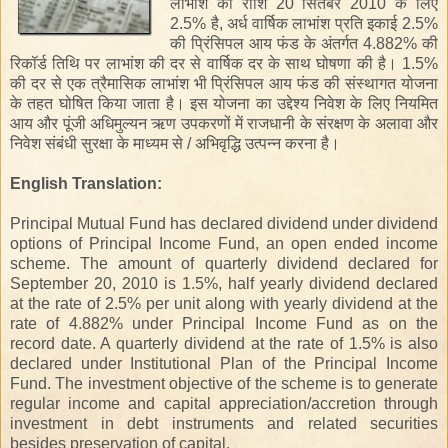
लाभांश
की
राशि
20
सितंबर
2010
के
लिए
2.5%
है
,
अर्ध
वार्षिक
लाभांश
प्रति
इकाई
2.5%
की
प्रिंसिपल
आय
फंड
के
अंतर्गत
4.882%
की
रिकॉर्ड
तिथि
पर
लाभांश
की
दर
से
वार्षिक
दर
के
साथ
घोषणा
की
है।
1.5%
की
दर
से
एक
त्रैमासिक
लाभांश
भी
प्रिंसिपल
आय
फंड
की
संस्थागत
योजना
के
तहत
घोषित
किया
जाता
है।
इस
योजना
का
उद्देश्य
निवेश
के
लिए
नियमित
आय
और
पूंजी
अधिमुल्यन
ऋण
उपकरणों
में
राजधानी
के
संरक्षण
के
अलावा
और
निवेश
संबंधी
सुरक्षा
के
माध्यम
से
/
अभिवृद्धि
उत्पन्न
करना
है।
English Translation:
Principal Mutual Fund has declared dividend under dividend
options of Principal Income Fund, an open ended income
scheme. The amount of quarterly dividend declared for
September 20, 2010 is 1.5%, half yearly dividend declared
at the rate of 2.5% per unit along with yearly dividend at the
rate of 4.882% under Principal Income Fund as on the
record date. A quarterly dividend at the rate of 1.5% is also
declared under Institutional Plan of the Principal Income
Fund. The investment objective of the scheme is to generate
regular income and capital appreciation/accretion through
investment in debt instruments and related securities
besides preservation of capital.