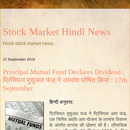
Stock Market Hindi News
Hindi stock market news.
17 September 2010
Principal Mutual Fund Declares Dividend :
प्रिंसिपल मुचुअल फंड ने लाभांश घोषित किया : 17th
September
हिन्दी
अनुवाद
:
प्रिंसिपल
मुचुअल
फंड
ने
प्रिंसिपल
आय
फंड
,
एक
सिमित
अवधि
आय
योजना
के
लाभांश
विकल्प
के
अंतर्गत
लाभांश
की
घोषणा
की
है।
त्रैमासिक