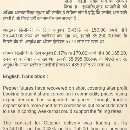
लाया , बढ़ती निर्यात मांग का समर्थन
किया है। हालांकि,कुछ व्यापारियों को
अधिक अल्पकालिक सुधार की उम्मीद है लेकिन मांग में वृद्धि कि उम्मीद आने वाले
हफ्तों है जो गिरते दरों का समर्थन कर सकता है।
अक्टूबर डिलीवरी के लिए अनुबंध 0.43% या 150.00 रुपये नीचे
35,440.00,रुपये पर कारोबार कर रहा था, इसकी 35,290.00.रुपए के
पिछले बंद से. अनुबंध का ओपन इंटरेस्ट 6774 लोट पर खड़ा था ।
नवम्बर डिलीवरी के लिए अनुबंध 0.47% या 170.00 रुपये नीचे 36,165.00,
रुपये पर कारोबार कर रहा था, इसकी 35,995.00.रुपए के पिछले बंद से.
अनुबंध के ओपन इंटरेस्ट एनसीडीईएक्स पर 4359 लोट पर खड़ा था.
English Translation :
Pepper futures have recovered on short covering after profit
booking brought sharp correction in commodity prices; rising
export demand has supported the prices. Though, traders
expect some more short term corrections but expect demand
to rise in coming weeks that could support the falling rates.
The contract for October delivery was trading at Rs
35,440.00, up by 0.43% or Rs 150.00 from its previous