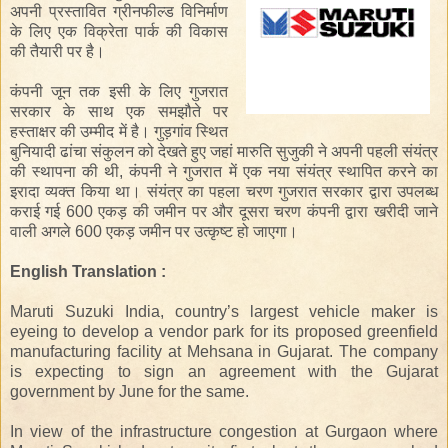
अपनी
प्रस्तावित
ग्रीनफील्ड
विनिर्माण
के
लिए
एक
विक्रेता
पार्क
की
विकास
की तैयारी पर है।
कंपनी
जून तक
इसी के लिए
गुजरात
सरकार
के
साथ
एक समझौते पर
हस्ताक्षर
की उम्मीद में है।
गुड़गांव स्थित
बुनियादी
ढांचा
संकुलन को देखते हुए
जहां
मारुति सुजुकी
ने
अपनी पहली
संयंत्र
की
स्थापना
की
थी
,
कंपनी
ने
गुजरात में
एक
नया
संयंत्र स्थापित
करने
का
इरादा
व्यक्त
किया
था
।
संयंत्र
का पहला
चरण
गुजरात सरकार
द्वारा
उपलब्ध
कराई
गई
600
एकड़
की
जमीन
पर
और
दूसरा चरण
कंपनी
द्वारा
खरीदी जाने
वाली
अगले
600
एकड़ जमीन पर
उत्कृष्ट हो जाएगा।
English Translation :
Maruti Suzuki India, country’s largest vehicle maker is
eyeing to develop a vendor park for its proposed greenfield
manufacturing facility at Mehsana in Gujarat. The company
is expecting to sign an agreement with the Gujarat
government by June for the same.
In view of the infrastructure congestion at Gurgaon where