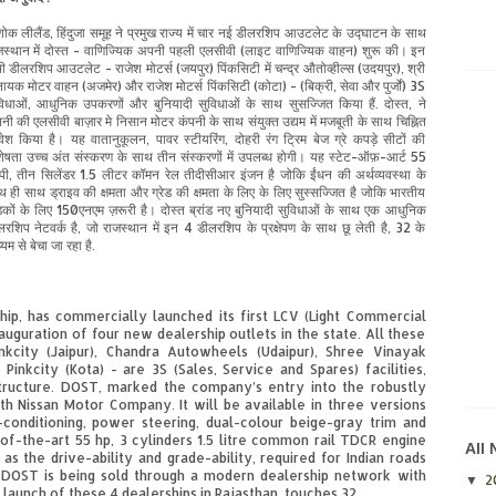
ोक लीलैंड, हिंदुजा समूह ने प्रमुख राज्य में चार नई डीलरशिप आउटलेट के उद्घाटन के साथ
जस्थान में दोस्त - वाणिज्यिक अपनी पहली एलसीवी (लाइट वाणिज्यिक वाहन) शुरू की। इन
ी डीलरशिप आउटलेट - राजेश मोटर्स (जयपुर) पिंकसिटी में चन्द्र औतोव्हील्स (उदयपुर), श्री
नायक मोटर वाहन (अजमेर) और राजेश मोटर्स पिंकसिटी (कोटा) - (बिक्री, सेवा और पुर्जों) 3S
विधाओं, आधुनिक उपकरणों और बुनियादी सुविधाओं के साथ सुसज्जित किया हैं. दोस्त, ने
पनी की एलसीवी बाज़ार मे निसान मोटर कंपनी के साथ संयुक्त उद्यम में मजबूती के साथ चिह्नित
रवेश किया है। यह वातानुकूलन, पावर स्टीयरिंग, दोहरी रंग ट्रिम बेज ग्रे कपड़े सीटों की
शेषता उच्च अंत संस्करण के साथ तीन संस्करणों में उपलब्ध होगी। यह स्टेट-ऑफ़-आर्ट 55
पी, तीन सिलेंडर 1.5 लीटर कॉमन रेल तीदीसीआर इंजन है जोकि ईंधन की अर्थव्यवस्था के
थ ही साथ ड्राइव की क्षमता और ग्रेड की क्षमता के लिए के लिए सुस्सज्जित है जोकि भारतीय
़कों के लिए 150एनएम ज़रूरी है। दोस्त ब्रांड नए बुनियादी सुविधाओं के साथ एक आधुनिक
लरशिप नेटवर्क है, जो राजस्थान में इन 4 डीलरशिप के प्रक्षेपण के साथ छू लेती है, 32 के
्यम से बेचा जा रहा है.
hip, has commercially launched its first LCV (Light Commercial
auguration of four new dealership outlets in the state. All these
nkcity (Jaipur), Chandra Autowheels (Udaipur), Shree Vinayak
inkcity (Kota) - are 3S (Sales, Service and Spares) facilities,
tructure. DOST, marked the company’s entry into the robustly
th Nissan Motor Company. It will be available in three versions
-conditioning, power steering, dual-colour beige-gray trim and
e-of-the-art 55 hp, 3 cylinders 1.5 litre common rail TDCR engine
All
s the drive-ability and grade-ability, required for Indian roads
. DOST is being sold through a modern dealership network with
2
▼
 launch of these 4 dealerships in Rajasthan, touches 32.