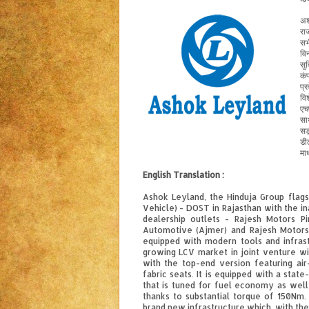
अश
रा
सभ
वि
सु
कं
प्
वि
एच
सा
सड
डी
माध
English Translation :
Ashok Leyland, the Hinduja Group flags
Vehicle) - DOST in Rajasthan with the in
dealership outlets - Rajesh Motors Pi
Automotive (Ajmer) and Rajesh Motors P
equipped with modern tools and infras
growing LCV market in joint venture wi
with the top-end version featuring air
fabric seats. It is equipped with a stat
that is tuned for fuel economy as well a
thanks to substantial torque of 150Nm
brand new infrastructure which, with the