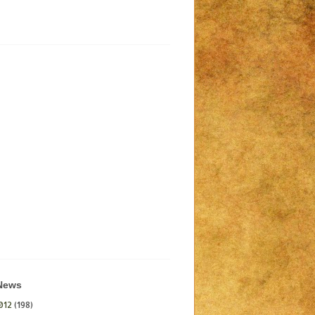
 News
012
(198)