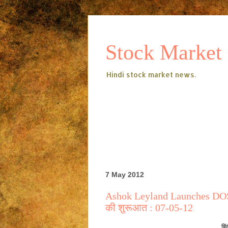
Stock Market
Hindi stock market news.
7 May 2012
Ashok Leyland Launches DOST I
की शुरूआत : 07-05-12
हिं