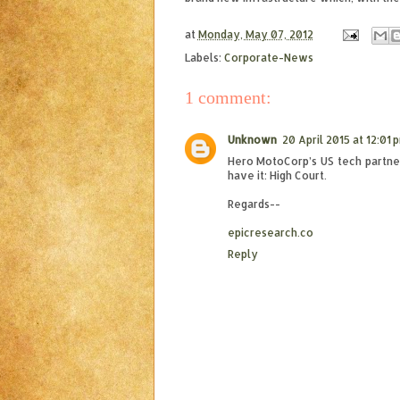
at
Monday, May 07, 2012
Labels:
Corporate-News
1 comment:
Unknown
20 April 2015 at 12:01 
Hero MotoCorp’s US tech partner 
have it: High Court.
Regards--
epicresearch.co
Reply