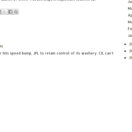
J
M
Ap
M
F
J
2
►
pm
2
►
hits speed bump, JPL to retain control of its washery, CIL can't
2
►