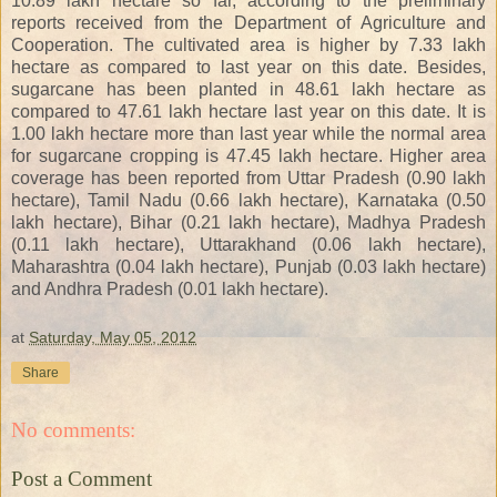
10.89 lakh hectare so far, according to the preliminary
reports received from the Department of Agriculture and
Cooperation. The cultivated area is higher by 7.33 lakh
hectare as compared to last year on this date. Besides,
sugarcane has been planted in 48.61 lakh hectare as
compared to 47.61 lakh hectare last year on this date. It is
1.00 lakh hectare more than last year while the normal area
for sugarcane cropping is 47.45 lakh hectare. Higher area
coverage has been reported from Uttar Pradesh (0.90 lakh
hectare), Tamil Nadu (0.66 lakh hectare), Karnataka (0.50
lakh hectare), Bihar (0.21 lakh hectare), Madhya Pradesh
(0.11 lakh hectare), Uttarakhand (0.06 lakh hectare),
Maharashtra (0.04 lakh hectare), Punjab (0.03 lakh hectare)
and Andhra Pradesh (0.01 lakh hectare).
at
Saturday, May 05, 2012
Share
No comments:
Post a Comment