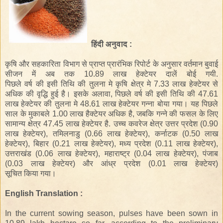
हिंदी अनुवाद :
कृषि और सहकारिता
विभाग
से
प्राप्त
प्रारंभिक
रिपोर्ट
के अनुसार
वर्तमान
बुवाई
सीजन
में
अब तक
10.89
लाख
हेक्टेयर
दालें बोई गयी.
पिछले वर्ष की इसी तिथि की तुलना मे
कृषि क्षेत्र
मे
7.33
लाख
हेक्टेयर
से
अधिक
की वृद्धि हुई है।
इसके अलावा,
पिछले वर्ष की इसी तिथि की
47.61
लाख
हेक्टेयर
की तुलना मे
48.61
लाख
हेक्टेयर
गन्ना बोया गया।
यह
पिछले
साल के मुकाबले
1.00 लाख
हैक्टेयर
अधिक
है
, जबकि
गन्ने की
फसल
के लिए
सामान्य
क्षेत्र
47.45
लाख
हेक्टेयर
है
.
उच्च
कवरेज क्षेत्र
उत्तर
प्रदेश
(
0.90
लाख
हेक्टेयर
),
तमिलनाडु
(
0.66
लाख
हेक्टेयर
),
कर्नाटक
(
0.50
लाख
हेक्टेयर
),
बिहार
(
0.21
लाख
हेक्टेयर
),
मध्य प्रदेश
(
0.11
लाख
हेक्टेयर
),
उत्तराखंड
(
0.06
लाख
हेक्टेयर
)
,
महाराष्ट्र
(
0.04
लाख हेक्टेयर
), पंजाब
(
0.03
लाख
हेक्टेयर
)
और
आंध्र प्रदेश
(
0.01
लाख
हेक्टेयर
)
सूचित किया गया।
English Translation :
In the current sowing season, pulses have been sown in