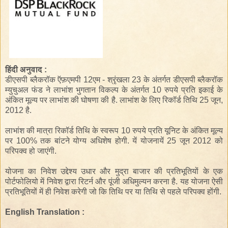
हिंदी अनुवाद :
डीएसपी ब्लैकरॉक
ऍफ़एमपी
12एम
-
श्रृंखला 23 के अंतर्गत
डीएसपी ब्लैकरॉक
म्युचुअल फंड
ने
लाभांश भुगतान
विकल्प के अंतर्गत
10
रुपये
प्रति इकाई
के
अंकित मूल्य
पर
लाभांश
की घोषणा की है
.
लाभांश के लिए
रिकॉर्ड तिथि
25 जून
,
2012
है
.
लाभांश की मात्रा रिकॉर्ड तिथि के स्वरूप
10 रुपये प्रति यूनिट
के
अंकित मूल्य
पर
100% तक बांटने योग्य अधिशेष होगी.
यें योजनायें 25
जून
2012
को
परिपक्व हो जाएंगी.
योजना का निवेश उद्देश्य
उधार
और
मुद्रा बाजार की प्रतिभूतियों
के एक
पोर्टफोलियो
में
निवेश
द्वारा
रिटर्न
और
पूंजी अधिमुल्यन करना
है. यह
योजना
ऐसी
प्रतिभूतियों
में
ही
निवेश करेगी
जो कि
तिथि पर या तिथि से पहले
परिपक्व
होंगी
.
English Translation :