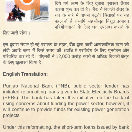
दिये गये
ऋण
के
लिए
दुबारा
प्रारूप तैयार
करना
शुरू कर दी है
।
बैंक
ने
बिजली क्षेत्र
के
धन के बारे में
वापस
बढ़ती
चिंताओं
पर
यह
पहल की है
,
तथापि, यह
मौजूदा
विद्युत उत्पादन
परियोजनाओं
के
लिए
धन उपलब्ध कराने
के
लिए
जारी रहेगा
।
इस
दुबारा तैयार हो रहे
प्रारूप
के
तहत
,
बैंक द्वारा जारी
अल्पकालिक
ऋण
को
लंबी अवधि
ऋण
में जिसे
समय की
अवधि में
प्रतिदेय
के लिए
पुनर्गठन
और
परिवर्तित
कर
रहे
हैं
।
पीएनबी
ने 12,000 करोड़ रुपये
से अधिक
बिजली क्षेत्र
के लिए खुलासा किया
है।
English Translation:
Punjab National Bank (PNB), public sector lender has
initiated reformatting loans given to State Electricity Boards
(SEBs). The bank has taken this initiative on the back of
rising concerns about funding the power sector, however, it
will continue to provide funds for existing power generation
projects.
Under this reformatting, the short-term loans issued by bank